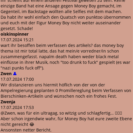
Ihr scheint auf einem anderen Festival gewesen zu sein. Keine
einzige Band hat eine Ansage gegen Money Boy gemacht, im
Gegenteil, im Backstage wollten alle Selfies mit dem machen.
Da habt ihr wohl einfach den Quatsch von punktoo übernommen
und euch mit der Figur Money Boy nicht weiter auseinander
gesetzt. Schade!
oiskinspinner
17.07.2024 15:21
wart ihr besoffen beim verfassen des artikels? das money boy
thema ist mir total latte, das hat mein/e vorredner/in schon
zusammengefasst. napalm death haben weder black metal
einflüsse in ihrer Musik, noch "too drunk to fuck" gespielt (es war
"nazi punks fuck off").
Zwen
👤
17.07.2024 17:00
Wir distanzieren uns hiermit höflich von der von der
Ampelregierung geplanten 0 Promillereglung beim Verfassen von
Bierschinken-Artikeln und wünschen noch ein frohes Fest.
Zwenja
17.07.2024 17:53
@Zwen, was für ein ultragag, so witzig und schlagfertig… 🤦🏻‍♀️
Aber schon irgendwie wahr, für Money Boy hat eure zweite Ebene
nicht gereicht 😂
Ansonsten netter Bericht.