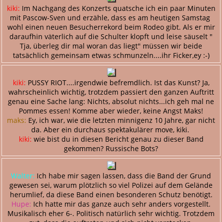
kiki:
Im Nachgang des Konzerts quatsche ich ein paar Minuten
mit Pascow-Sven und erzähle, dass es am heutigen Samstag
wohl einen neuen Besucherrekord beim Rodeo gibt. Als er mir
daraufhin väterlich auf die Schulter klopft und leise säuselt "
Tja, überleg dir mal woran das liegt" müssen wir beide
tatsächlich gemeinsam etwas schmunzeln....ihr Ficker,ey :-)
kiki:
PUSSY RIOT....irgendwie befremdlich. Ist das Kunst? Ja,
wahrscheinlich wichtig, trotzdem passiert den ganzen Auftritt
genau eine Sache lang: Nichts, absolut nichts...ich geh mal ne
Pommes essen! Komme aber wieder, keine Angst Maks!
maks:
Ey, ich war, wie die letzten minnigenz 10 Jahre, gar nicht
da. Aber ein durchaus spektakulärer move, kiki.
kiki:
wie bist du in diesen Bericht genau zu dieser Band
gekommen? Russische Bots?
Walter:
Ich habe mir sagen lassen, dass die Band der Grund
gewesen sei, warum plötzlich so viel Polizei auf dem Gelände
herumlief, da diese Band einen besonderen Schutz benötigt.
Hupe:
Ich hatte mir das ganze auch sehr anders vorgestellt.
Musikalisch eher 6-. Politisch natürlich sehr wichtig. Trotzdem