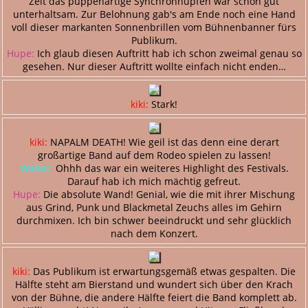
Zeit das puppenartige Synchronhüpfen war schon gut
unterhaltsam. Zur Belohnung gab's am Ende noch eine Hand
voll dieser markanten Sonnenbrillen vom Bühnenbanner fürs
Publikum.
Hupe:
Ich glaub diesen Auftritt hab ich schon zweimal genau so
gesehen. Nur dieser Auftritt wollte einfach nicht enden…
kiki:
Stark!
kiki:
NAPALM DEATH! Wie geil ist das denn eine derart
großartige Band auf dem Rodeo spielen zu lassen!
Walter:
Ohhh das war ein weiteres Highlight des Festivals.
Darauf hab ich mich mächtig gefreut.
Hupe:
Die absolute Wand! Genial, wie die mit ihrer Mischung
aus Grind, Punk und Blackmetal Zeuchs alles im Gehirn
durchmixen. Ich bin schwer beeindruckt und sehr glücklich
nach dem Konzert.
kiki:
Das Publikum ist erwartungsgemäß etwas gespalten. Die
Hälfte steht am Bierstand und wundert sich über den Krach
von der Bühne, die andere Hälfte feiert die Band komplett ab.