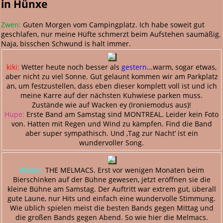
in Hünxe
Zwen:
Guten Morgen vom Campingplatz. Ich habe soweit gut
geschlafen, nur meine Hüfte schmerzt beim Aufstehen saumäßig.
Naja, bisschen Schwund is halt immer.
kiki:
Wetter heute noch besser als
gestern
...warm, sogar etwas,
aber nicht zu viel Sonne. Gut gelaunt kommen wir am Parkplatz
an, um festzustellen, dass eben dieser komplett voll ist und ich
meine Karre auf der nächsten Kuhwiese parken muss.
Zustände wie auf Wacken ey (Ironiemodus aus)!
Hupe:
Erste Band am Samstag sind MONTREAL. Leider kein Foto
von. Hatten mit Regen und Wind zu kämpfen. Find die Band
aber super sympathisch. Und ‚Tag zur Nacht‘ ist ein
wundervoller Song.
Walter:
THE MELMACS. Erst vor wenigen Monaten beim
Bierschinken auf der Bühne gewesen, jetzt eröffnen sie die
kleine Bühne am Samstag. Der Auftritt war extrem gut, überall
gute Laune, nur Hits und einfach eine wundervolle Stimmung.
Wie üblich spielen meist die besten Bands gegen Mittag und
die großen Bands gegen Abend. So wie hier die Melmacs.