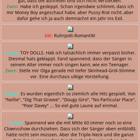
gut, dass die auftreten und sich nicht verstecken.
Zwen:
Habe ich geskippt. Schon irgendwie schlimm, dass ich
mir Money Boy angeschaut habe, aber Pussy Riot nicht, aber
dafür gehe ich ja auch demnächst ein Jahr ins Exil.
kiki:
Ruhrpott-Romantik!
Walter:
TOY DOLLS. Hab ich tatsächlich immer verpasst bisher.
Diesmal hats geklappt. Fand spannend, dass der Sänger in
seinem Alter immer noch singen kann, wie ein Teenager.
Zwen:
Stelle mir Olga gerade mit tiefer Skinhead-Gröl-Stimme
vor. Eine durchaus ulkige Vorstellung.
Walter:
Es wurden eigentlich so ziemlich alle Hits gespielt. Von
"Nellie", "Dig That Groove", "Dougy Giro", "No Particular Place",
"Poor Davey" ... So viel gute Laune auf einmal.
Walter:
Spannend wie die mit Mitte 60 immer noch so eine
Clownsshow durchziehen. Dass sich der Sänger oben entblößt,
hätte nicht sein müssen. Aber die Triple-Neck und die ganze