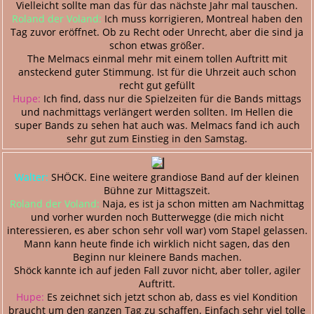
Vielleicht sollte man das für das nächste Jahr mal tauschen.
Roland der Voland:
Ich muss korrigieren, Montreal haben den
Tag zuvor eröffnet. Ob zu Recht oder Unrecht, aber die sind ja
schon etwas größer.
The Melmacs einmal mehr mit einem tollen Auftritt mit
ansteckend guter Stimmung. Ist für die Uhrzeit auch schon
recht gut gefüllt
Hupe:
Ich find, dass nur die Spielzeiten für die Bands mittags
und nachmittags verlängert werden sollten. Im Hellen die
super Bands zu sehen hat auch was. Melmacs fand ich auch
sehr gut zum Einstieg in den Samstag.
Walter:
SHÖCK. Eine weitere grandiose Band auf der kleinen
Bühne zur Mittagszeit.
Roland der Voland:
Naja, es ist ja schon mitten am Nachmittag
und vorher wurden noch Butterwegge (die mich nicht
interessieren, es aber schon sehr voll war) vom Stapel gelassen.
Mann kann heute finde ich wirklich nicht sagen, das den
Beginn nur kleinere Bands machen.
Shöck kannte ich auf jeden Fall zuvor nicht, aber toller, agiler
Auftritt.
Hupe:
Es zeichnet sich jetzt schon ab, dass es viel Kondition
braucht um den ganzen Tag zu schaffen. Einfach sehr viel tolle