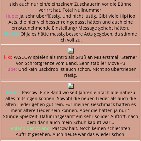
sich auch nur ein/e einzelne/r ZuschauerIn vor die Bühne
verirrt hat. Total Nullnummer!
Hupe:
Ja, sehr überflüssig. Und nicht lustig. Gibt viele HipHop
Acts, die hier viel besser reingepasst hätten und auch eine
ernstzunehmende Einstellung/ Message gehabt hätten.
Walter:
Ohja es hätte massig bessere Acts gegeben, da stimme
ich voll zu.
kiki:
PASCOW spielen als Intro als Gruß an MB erstmal "Sterne"
von Schrottgrenze vom Band. Sehr stabiler Move <3
Hupe:
Und kein Backdrop ist auch schön. Nicht so übertrieben
riesig.
Walter:
Pascow. Eine Band wo seit Jahren einfach alle nahezu
alles mitsingen können. Sowohl die neuen Lieder als auch die
alten Lieder gehen gut rein. Für meinen Geschmack hätten es
mehr ältere Lieder sein können. Aber die hatten ja nur 1
Stunde Spielzeit. Dafür insgesamt ein sehr solider Auftritt, nach
dem dann auch mein Schuh kaputt war...
Roland der Voland:
Pascow halt. Noch keinen schlechten
Auftritt gesehen. Auch heute war das wieder schön.