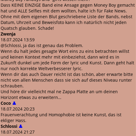
Dass KEINE EINZIGE Band eine Ansage gegen Money Boy gemacht
hat und ALLE Selfies mit dem wollten, halte ich für Fake News.
Ohne mit dem eigenen Blut geschriebene Liste der Bands, nebst
Datum, Uhrzeit und Beweisfoto kann ich natürlich nicht jeden
Quatsch glauben. Schade!
Zwenja
18.07.2024 13:59
@Schlossi, ja das ist genau das Problem.
Wenn du halt jedes gesagte Wort eins zu eins betrachten willst
und keinen Kontext mehr mit einbeziehst, dann wird es in
Zukunft dunkel um jede Form der lyric und Kunst. Dann geht halt
nur noch korrekte Weltverbesserer lyric.
Wenn dir das auch Dauer reicht ist das schön, aber erwarte bitte
nicht von allen Menschen dass sie sich auf dieses Niveau runter
schrauben.
Und höre dir vielleicht mal ne Zappa Platte an um deinen
Horizont etwas zu erweitern…
Coco
👤
18.07.2024 20:23
Frauenverachtung und Homophobie ist keine Kunst, das ist
ekliger Hass.
Schlossi
👤
18.07.2024 21:27