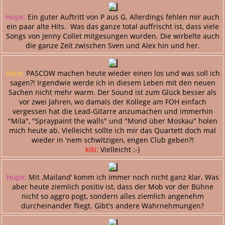
Hupe:
Ein guter Auftritt von P aus G. Allerdings fehlen mir auch
ein paar alte Hits. Was das ganze total auffrischt ist, dass viele
Songs von Jenny Collet mitgesungen wurden. Die wirbelte auch
die ganze Zeit zwischen Sven und Alex hin und her.
Härp:
PASCOW machen heute wieder einen los und was soll ich
sagen?! Irgendwie werde ich in diesem Leben mit den neuen
Sachen nicht mehr warm. Der Sound ist zum Glück besser als
vor zwei Jahren, wo damals der Kollege am FOH einfach
vergessen hat die Lead-Gitarre anzumachen und immerhin
"Mila", "Spraypaint the walls" und "Mond über Moskau" holen
mich heute ab. Vielleicht sollte ich mir das Quartett doch mal
wieder in 'nem schwitzigen, engen Club geben?!
kiki:
Vielleicht :-)
Hupe:
Mit ‚Mailand‘ komm ich immer noch nicht ganz klar. Was
aber heute ziemlich positiv ist, dass der Mob vor der Bühne
nicht so aggro pogt, sondern alles ziemlich angenehm
durcheinander fliegt. Gibt's andere Wahrnehmungen?