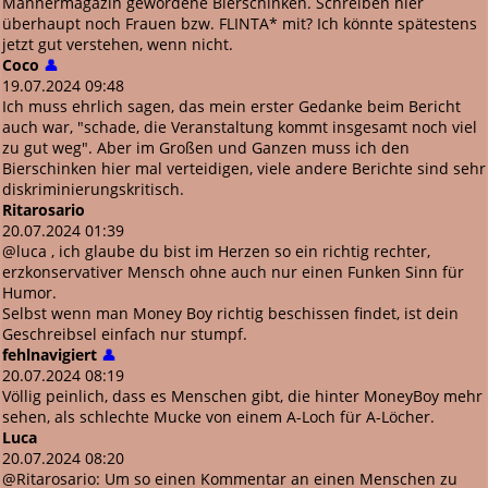
Männermagazin gewordene Bierschinken. Schreiben hier
überhaupt noch Frauen bzw. FLINTA* mit? Ich könnte spätestens
jetzt gut verstehen, wenn nicht.
Coco
👤
19.07.2024 09:48
Ich muss ehrlich sagen, das mein erster Gedanke beim Bericht
auch war, "schade, die Veranstaltung kommt insgesamt noch viel
zu gut weg". Aber im Großen und Ganzen muss ich den
Bierschinken hier mal verteidigen, viele andere Berichte sind sehr
diskriminierungskritisch.
Ritarosario
20.07.2024 01:39
@luca , ich glaube du bist im Herzen so ein richtig rechter,
erzkonservativer Mensch ohne auch nur einen Funken Sinn für
Humor.
Selbst wenn man Money Boy richtig beschissen findet, ist dein
Geschreibsel einfach nur stumpf.
fehlnavigiert
👤
20.07.2024 08:19
Völlig peinlich, dass es Menschen gibt, die hinter MoneyBoy mehr
sehen, als schlechte Mucke von einem A-Loch für A-Löcher.
Luca
20.07.2024 08:20
@Ritarosario: Um so einen Kommentar an einen Menschen zu