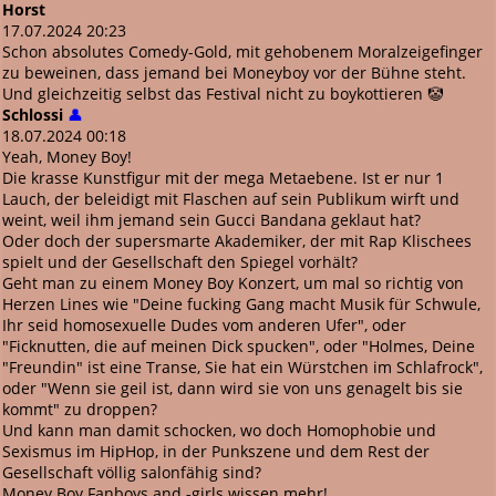
Horst
17.07.2024 20:23
Schon absolutes Comedy-Gold, mit gehobenem Moralzeigefinger
zu beweinen, dass jemand bei Moneyboy vor der Bühne steht.
Und gleichzeitig selbst das Festival nicht zu boykottieren 🤡
Schlossi
👤
18.07.2024 00:18
Yeah, Money Boy!
Die krasse Kunstfigur mit der mega Metaebene. Ist er nur 1
Lauch, der beleidigt mit Flaschen auf sein Publikum wirft und
weint, weil ihm jemand sein Gucci Bandana geklaut hat?
Oder doch der supersmarte Akademiker, der mit Rap Klischees
spielt und der Gesellschaft den Spiegel vorhält?
Geht man zu einem Money Boy Konzert, um mal so richtig von
Herzen Lines wie "Deine fucking Gang macht Musik für Schwule,
Ihr seid homosexuelle Dudes vom anderen Ufer", oder
"Ficknutten, die auf meinen Dick spucken", oder "Holmes, Deine
"Freundin" ist eine Transe, Sie hat ein Würstchen im Schlafrock",
oder "Wenn sie geil ist, dann wird sie von uns genagelt bis sie
kommt" zu droppen?
Und kann man damit schocken, wo doch Homophobie und
Sexismus im HipHop, in der Punkszene und dem Rest der
Gesellschaft völlig salonfähig sind?
Money Boy Fanboys and -girls wissen mehr!