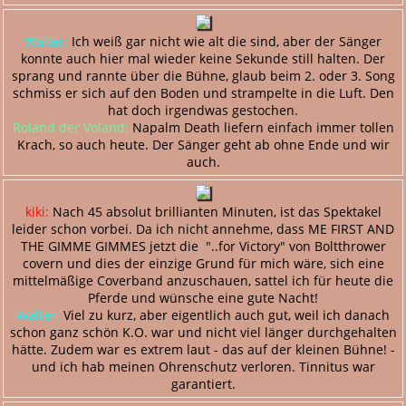
Walter:
Ich weiß gar nicht wie alt die sind, aber der Sänger
konnte auch hier mal wieder keine Sekunde still halten. Der
sprang und rannte über die Bühne, glaub beim 2. oder 3. Song
schmiss er sich auf den Boden und strampelte in die Luft. Den
hat doch irgendwas gestochen.
Roland der Voland:
Napalm Death liefern einfach immer tollen
Krach, so auch heute. Der Sänger geht ab ohne Ende und wir
auch.
kiki:
Nach 45 absolut brillianten Minuten, ist das Spektakel
leider schon vorbei. Da ich nicht annehme, dass ME FIRST AND
THE GIMME GIMMES jetzt die "..for Victory" von Boltthrower
covern und dies der einzige Grund für mich wäre, sich eine
mittelmäßige Coverband anzuschauen, sattel ich für heute die
Pferde und wünsche eine gute Nacht!
Walter:
Viel zu kurz, aber eigentlich auch gut, weil ich danach
schon ganz schön K.O. war und nicht viel länger durchgehalten
hätte. Zudem war es extrem laut - das auf der kleinen Bühne! -
und ich hab meinen Ohrenschutz verloren. Tinnitus war
garantiert.