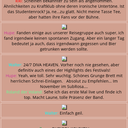
kiki:
Scheinen bekannter zu sein als angenommen.
Ähnlichkeiten zu Kraftklub ohne deren ironische Untertöne. Ist
das Studentenrock? Ja, ne...zu glatt. Nicht meine Tasse Tee,
aber hatten ihre Fans vor der Bühne.
Hupe:
Fanden einige aus unserer Reisegruppe auch super, ich
fand irgendwie keinen spontanen Zugang. Aber ein langer Tag
bedeutet ja auch, dass irgendwann gegessen und Bier
getrunken werden sollte.
Walter:
24/7 DIVA HEAVEN. Vorher noch nie gesehen, aber
definitiv auch eines der Highlights des Festivals!
Hupe:
Yeah, wie toll. Sehr wuchtig. Schönes Grunge Brett mit
herrlichen Schrei-Einlagen. Absolut zu Empfehlen… Im
November im SubRosa….
Roland der Voland:
Sehe ich das erste Mal live und finde ich
top. Macht Laune, tolle Präsenz der Band.
Walter:
Einfach geil.