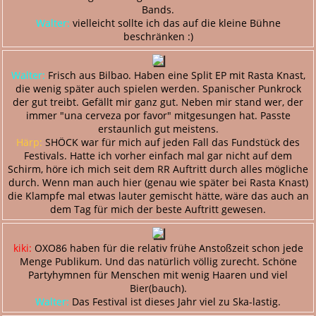
Bands.
Walter:
vielleicht sollte ich das auf die kleine Bühne
beschränken :)
Walter:
Frisch aus Bilbao. Haben eine Split EP mit Rasta Knast,
die wenig später auch spielen werden. Spanischer Punkrock
der gut treibt. Gefällt mir ganz gut. Neben mir stand wer, der
immer "una cerveza por favor" mitgesungen hat. Passte
erstaunlich gut meistens.
Härp:
SHÖCK war für mich auf jeden Fall das Fundstück des
Festivals. Hatte ich vorher einfach mal gar nicht auf dem
Schirm, höre ich mich seit dem RR Auftritt durch alles mögliche
durch. Wenn man auch hier (genau wie später bei Rasta Knast)
die Klampfe mal etwas lauter gemischt hätte, wäre das auch an
dem Tag für mich der beste Auftritt gewesen.
kiki:
OXO86 haben für die relativ frühe Anstoßzeit schon jede
Menge Publikum. Und das natürlich völlig zurecht. Schöne
Partyhymnen für Menschen mit wenig Haaren und viel
Bier(bauch).
Walter:
Das Festival ist dieses Jahr viel zu Ska-lastig.