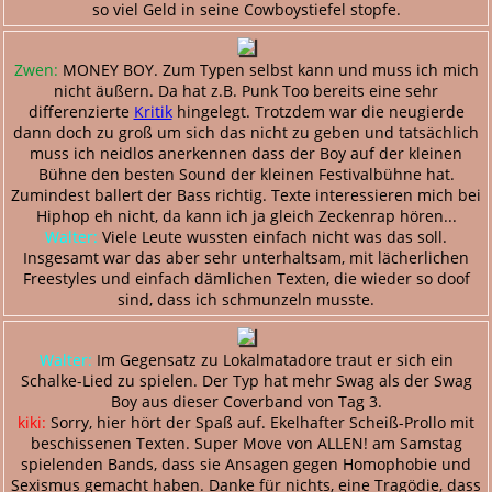
so viel Geld in seine Cowboystiefel stopfe.
Zwen:
MONEY BOY. Zum Typen selbst kann und muss ich mich
nicht äußern. Da hat z.B. Punk Too bereits eine sehr
differenzierte
Kritik
hingelegt. Trotzdem war die neugierde
dann doch zu groß um sich das nicht zu geben und tatsächlich
muss ich neidlos anerkennen dass der Boy auf der kleinen
Bühne den besten Sound der kleinen Festivalbühne hat.
Zumindest ballert der Bass richtig. Texte interessieren mich bei
Hiphop eh nicht, da kann ich ja gleich Zeckenrap hören...
Walter:
Viele Leute wussten einfach nicht was das soll.
Insgesamt war das aber sehr unterhaltsam, mit lächerlichen
Freestyles und einfach dämlichen Texten, die wieder so doof
sind, dass ich schmunzeln musste.
Walter:
Im Gegensatz zu Lokalmatadore traut er sich ein
Schalke-Lied zu spielen. Der Typ hat mehr Swag als der Swag
Boy aus dieser Coverband von Tag 3.
kiki:
Sorry, hier hört der Spaß auf. Ekelhafter Scheiß-Prollo mit
beschissenen Texten. Super Move von ALLEN! am Samstag
spielenden Bands, dass sie Ansagen gegen Homophobie und
Sexismus gemacht haben. Danke für nichts, eine Tragödie, dass