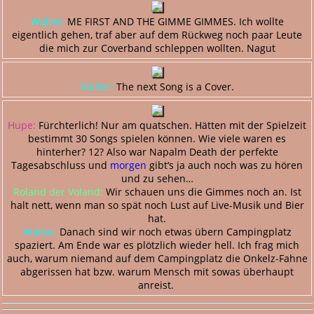
Walter:
ME FIRST AND THE GIMME GIMMES. Ich wollte
eigentlich gehen, traf aber auf dem Rückweg noch paar Leute
die mich zur Coverband schleppen wollten. Nagut
Walter:
The next Song is a Cover.
Hupe:
Fürchterlich! Nur am quatschen. Hätten mit der Spielzeit
bestimmt 30 Songs spielen können. Wie viele waren es
hinterher? 12? Also war Napalm Death der perfekte
Tagesabschluss und
morgen
gibt‘s ja auch noch was zu hören
und zu sehen…
Roland der Voland:
Wir schauen uns die Gimmes noch an. Ist
halt nett, wenn man so spät noch Lust auf Live-Musik und Bier
hat.
Walter:
Danach sind wir noch etwas übern Campingplatz
spaziert. Am Ende war es plötzlich wieder hell. Ich frag mich
auch, warum niemand auf dem Campingplatz die Onkelz-Fahne
abgerissen hat bzw. warum Mensch mit sowas überhaupt
anreist.