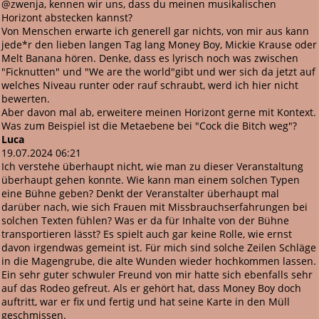
@zwenja, kennen wir uns, dass du meinen musikalischen
Horizont abstecken kannst?
Von Menschen erwarte ich generell gar nichts, von mir aus kann
jede*r den lieben langen Tag lang Money Boy, Mickie Krause oder
Melt Banana hören. Denke, dass es lyrisch noch was zwischen
"Ficknutten" und "We are the world"gibt und wer sich da jetzt auf
welches Niveau runter oder rauf schraubt, werd ich hier nicht
bewerten.
Aber davon mal ab, erweitere meinen Horizont gerne mit Kontext.
Was zum Beispiel ist die Metaebene bei "Cock die Bitch weg"?
Luca
19.07.2024 06:21
Ich verstehe überhaupt nicht, wie man zu dieser Veranstaltung
überhaupt gehen konnte. Wie kann man einem solchen Typen
eine Bühne geben? Denkt der Veranstalter überhaupt mal
darüber nach, wie sich Frauen mit Missbrauchserfahrungen bei
solchen Texten fühlen? Was er da für Inhalte von der Bühne
transportieren lässt? Es spielt auch gar keine Rolle, wie ernst
davon irgendwas gemeint ist. Für mich sind solche Zeilen Schläge
in die Magengrube, die alte Wunden wieder hochkommen lassen.
Ein sehr guter schwuler Freund von mir hatte sich ebenfalls sehr
auf das Rodeo gefreut. Als er gehört hat, dass Money Boy doch
auftritt, war er fix und fertig und hat seine Karte in den Müll
geschmissen.