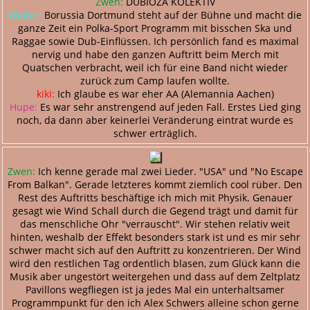
Zwen:
DUBIOZA KOLEKTIV
Walter:
Borussia Dortmund steht auf der Bühne und macht die
ganze Zeit ein Polka-Sport Programm mit bisschen Ska und
Raggae sowie Dub-Einflüssen. Ich persönlich fand es maximal
nervig und habe den ganzen Auftritt beim Merch mit
Quatschen verbracht, weil ich für eine Band nicht wieder
zurück zum Camp laufen wollte.
kiki:
Ich glaube es war eher AA (Alemannia Aachen)
Hupe:
Es war sehr anstrengend auf jeden Fall. Erstes Lied ging
noch, da dann aber keinerlei Veränderung eintrat wurde es
schwer erträglich.
Zwen:
Ich kenne gerade mal zwei Lieder. "USA" und "No Escape
From Balkan". Gerade letzteres kommt ziemlich cool rüber. Den
Rest des Auftritts beschäftige ich mich mit Physik. Genauer
gesagt wie Wind Schall durch die Gegend trägt und damit für
das menschliche Ohr "verrauscht". Wir stehen relativ weit
hinten, weshalb der Effekt besonders stark ist und es mir sehr
schwer macht sich auf den Auftritt zu konzentrieren. Der Wind
wird den restlichen Tag ordentlich blasen, zum Glück kann die
Musik aber ungestört weitergehen und dass auf dem Zeltplatz
Pavillons wegfliegen ist ja jedes Mal ein unterhaltsamer
Programmpunkt für den ich Alex Schwers alleine schon gerne