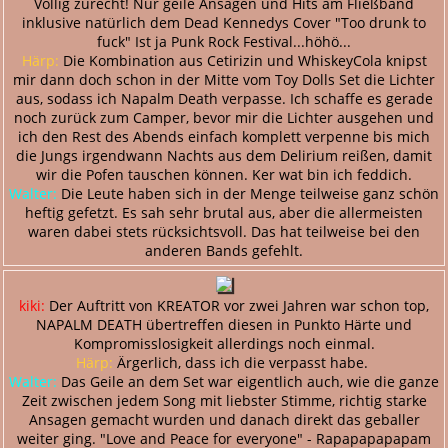
Völlig zurecht! Nur geile Ansagen und Hits am Fließband
inklusive natürlich dem Dead Kennedys Cover "Too drunk to
fuck" Ist ja Punk Rock Festival...höhö...
Härp:
Die Kombination aus Cetirizin und WhiskeyCola knipst
mir dann doch schon in der Mitte vom Toy Dolls Set die Lichter
aus, sodass ich Napalm Death verpasse. Ich schaffe es gerade
noch zurück zum Camper, bevor mir die Lichter ausgehen und
ich den Rest des Abends einfach komplett verpenne bis mich
die Jungs irgendwann Nachts aus dem Delirium reißen, damit
wir die Pofen tauschen können. Ker wat bin ich feddich.
Walter:
Die Leute haben sich in der Menge teilweise ganz schön
heftig gefetzt. Es sah sehr brutal aus, aber die allermeisten
waren dabei stets rücksichtsvoll. Das hat teilweise bei den
anderen Bands gefehlt.
kiki:
Der Auftritt von KREATOR vor zwei Jahren war schon top,
NAPALM DEATH übertreffen diesen in Punkto Härte und
Kompromisslosigkeit allerdings noch einmal.
Härp:
Ärgerlich, dass ich die verpasst habe.
Walter:
Das Geile an dem Set war eigentlich auch, wie die ganze
Zeit zwischen jedem Song mit liebster Stimme, richtig starke
Ansagen gemacht wurden und danach direkt das geballer
weiter ging. "Love and Peace for everyone" - Rapapapapapam