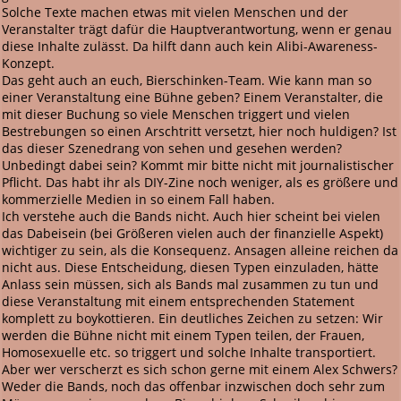
Solche Texte machen etwas mit vielen Menschen und der
Veranstalter trägt dafür die Hauptverantwortung, wenn er genau
diese Inhalte zulässt. Da hilft dann auch kein Alibi-Awareness-
Konzept.
Das geht auch an euch, Bierschinken-Team. Wie kann man so
einer Veranstaltung eine Bühne geben? Einem Veranstalter, die
mit dieser Buchung so viele Menschen triggert und vielen
Bestrebungen so einen Arschtritt versetzt, hier noch huldigen? Ist
das dieser Szenedrang von sehen und gesehen werden?
Unbedingt dabei sein? Kommt mir bitte nicht mit journalistischer
Pflicht. Das habt ihr als DIY-Zine noch weniger, als es größere und
kommerzielle Medien in so einem Fall haben.
Ich verstehe auch die Bands nicht. Auch hier scheint bei vielen
das Dabeisein (bei Größeren vielen auch der finanzielle Aspekt)
wichtiger zu sein, als die Konsequenz. Ansagen alleine reichen da
nicht aus. Diese Entscheidung, diesen Typen einzuladen, hätte
Anlass sein müssen, sich als Bands mal zusammen zu tun und
diese Veranstaltung mit einem entsprechenden Statement
komplett zu boykottieren. Ein deutliches Zeichen zu setzen: Wir
werden die Bühne nicht mit einem Typen teilen, der Frauen,
Homosexuelle etc. so triggert und solche Inhalte transportiert.
Aber wer verscherzt es sich schon gerne mit einem Alex Schwers?
Weder die Bands, noch das offenbar inzwischen doch sehr zum