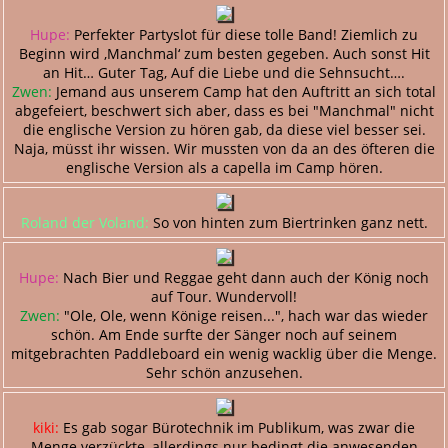
Hupe:
Perfekter Partyslot für diese tolle Band! Ziemlich zu
Beginn wird ‚Manchmal‘ zum besten gegeben. Auch sonst Hit
an Hit… Guter Tag, Auf die Liebe und die Sehnsucht….
Zwen:
Jemand aus unserem Camp hat den Auftritt an sich total
abgefeiert, beschwert sich aber, dass es bei "Manchmal" nicht
die englische Version zu hören gab, da diese viel besser sei.
Naja, müsst ihr wissen. Wir mussten von da an des öfteren die
englische Version als a capella im Camp hören.
Roland der Voland:
So von hinten zum Biertrinken ganz nett.
Hupe:
Nach Bier und Reggae geht dann auch der König noch
auf Tour. Wundervoll!
Zwen:
"Ole, Ole, wenn Könige reisen...", hach war das wieder
schön. Am Ende surfte der Sänger noch auf seinem
mitgebrachten Paddleboard ein wenig wacklig über die Menge.
Sehr schön anzusehen.
kiki:
Es gab sogar Bürotechnik im Publikum, was zwar die
Menge verzückte, allerdings nur bedingt die anwesenden