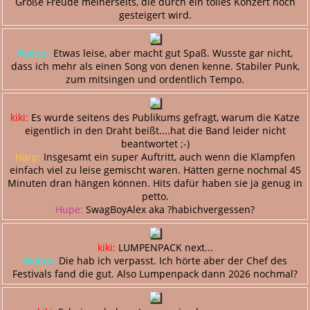
Große Freude meinerseits, die durch ein tolles Konzert noch
gesteigert wird.
Walter:
Etwas leise, aber macht gut Spaß. Wusste gar nicht,
dass ich mehr als einen Song von denen kenne. Stabiler Punk,
zum mitsingen und ordentlich Tempo.
kiki:
Es wurde seitens des Publikums gefragt, warum die Katze
eigentlich in den Draht beißt....hat die Band leider nicht
beantwortet ;-)
Härp:
Insgesamt ein super Auftritt, auch wenn die Klampfen
einfach viel zu leise gemischt waren. Hätten gerne nochmal 45
Minuten dran hängen können. Hits dafür haben sie ja genug in
petto.
Hupe:
SwagBoyAlex aka ?habichvergessen?
kiki:
LUMPENPACK next...
Walter:
Die hab ich verpasst. Ich hörte aber der Chef des
Festivals fand die gut. Also Lumpenpack dann 2026 nochmal?