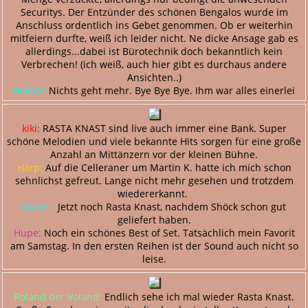
Securitys. Der Entzünder des schönen Bengalos wurde im
Anschluss ordentlich ins Gebet genommen. Ob er weiterhin
mitfeiern durfte, weiß ich leider nicht. Ne dicke Ansage gab es
allerdings...dabei ist Bürotechnik doch bekanntlich kein
Verbrechen! (ich weiß, auch hier gibt es durchaus andere
Ansichten..)
Walter:
Nichts geht mehr. Bye Bye Bye. Ihm war alles einerlei
kiki:
RASTA KNAST sind live auch immer eine Bank. Super
schöne Melodien und viele bekannte Hits sorgen für eine große
Anzahl an Mittänzern vor der kleinen Bühne.
Härp:
Auf die Celleraner um Martin K. hatte ich mich schon
sehnlichst gefreut. Lange nicht mehr gesehen und trotzdem
wiedererkannt.
Walter:
Jetzt noch Rasta Knast, nachdem Shöck schon gut
geliefert haben.
Hupe:
Noch ein schönes Best of Set. Tatsächlich mein Favorit
am Samstag. In den ersten Reihen ist der Sound auch nicht so
leise.
Roland der Voland:
Endlich sehe ich mal wieder Rasta Knast.