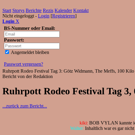
Start
Storys
Berichte
Rezis
Kalender
Kontakt
Nicht eingeloggt -
Login
[
Registrieren
]
Login
X
BS-Nummer oder Email:
Passwort:
Angemeldet bleiben
Passwort vergessen?
Ruhrpott Rodeo Festival Tag 3: Götz Widmann, The Meffs, 100 Kilo H
Bericht von der Redaktion
Ruhrpott Rodeo Festival Tag 3,
...zurück zum Bericht...
kiki:
BOB VYLAN kannte ich vo
Walter:
Inhaltlich war es gar nich