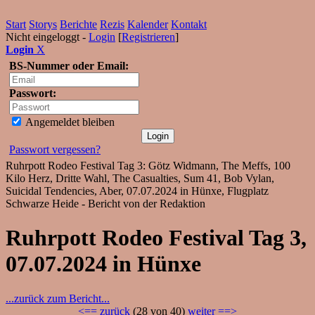
Start
Storys
Berichte
Rezis
Kalender
Kontakt
Nicht eingeloggt -
Login
[
Registrieren
]
Login
X
BS-Nummer oder Email:
Passwort:
Angemeldet bleiben
Passwort vergessen?
Ruhrpott Rodeo Festival Tag 3: Götz Widmann, The Meffs, 100
Kilo Herz, Dritte Wahl, The Casualties, Sum 41, Bob Vylan,
Suicidal Tendencies, Aber, 07.07.2024 in Hünxe, Flugplatz
Schwarze Heide - Bericht von der Redaktion
Ruhrpott Rodeo Festival Tag 3,
07.07.2024 in Hünxe
...zurück zum Bericht...
<== zurück
(28 von 40)
weiter ==>