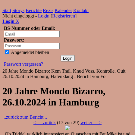
Start
Storys
Berichte
Rezis
Kalender
Kontakt
Nicht eingeloggt -
Login
[
Registrieren
]
Login
X
BS-Nummer oder Email:
Passwort:
Angemeldet bleiben
Passwort vergessen?
20 Jahre Mondo Bizarro: Kem Trail, Knud Voss, Kontrolle, Quit,
26.10.2024 in Hamburg, Hafenklang - Bericht von Fö
20 Jahre Mondo Bizarro,
26.10.2024 in Hamburg
...zurück zum Bericht...
<== zurück
(17 von 29)
weiter ==>
Ob Tüddel wirklich interessiert an Quatschen mit Fat Mike ist und