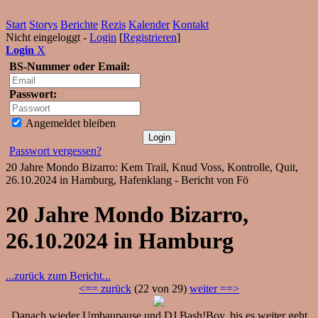
Start
Storys
Berichte
Rezis
Kalender
Kontakt
Nicht eingeloggt -
Login
[
Registrieren
]
Login
X
BS-Nummer oder Email:
Passwort:
Angemeldet bleiben
Passwort vergessen?
20 Jahre Mondo Bizarro: Kem Trail, Knud Voss, Kontrolle, Quit,
26.10.2024 in Hamburg, Hafenklang - Bericht von Fö
20 Jahre Mondo Bizarro,
26.10.2024 in Hamburg
...zurück zum Bericht...
<== zurück
(22 von 29)
weiter ==>
Danach wieder Umbaupause und DJ Bash!Boy, bis es weiter geht