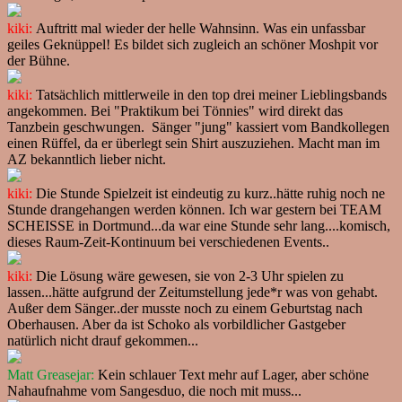
kiki:
Auftritt mal wieder der helle Wahnsinn. Was ein unfassbar
geiles Geknüppel! Es bildet sich zugleich an schöner Moshpit vor
der Bühne.
kiki:
Tatsächlich mittlerweile in den top drei meiner Lieblingsbands
angekommen. Bei "Praktikum bei Tönnies" wird direkt das
Tanzbein geschwungen. Sänger "jung" kassiert vom Bandkollegen
einen Rüffel, da er überlegt sein Shirt auszuziehen. Macht man im
AZ bekanntlich lieber nicht.
kiki:
Die Stunde Spielzeit ist eindeutig zu kurz..hätte ruhig noch ne
Stunde drangehangen werden können. Ich war gestern bei TEAM
SCHEISSE in Dortmund...da war eine Stunde sehr lang....komisch,
dieses Raum-Zeit-Kontinuum bei verschiedenen Events..
kiki:
Die Lösung wäre gewesen, sie von 2-3 Uhr spielen zu
lassen...hätte aufgrund der Zeitumstellung jede*r was von gehabt.
Außer dem Sänger..der musste noch zu einem Geburtstag nach
Oberhausen. Aber da ist Schoko als vorbildlicher Gastgeber
natürlich nicht drauf gekommen...
Matt Greasejar:
Kein schlauer Text mehr auf Lager, aber schöne
Nahaufnahme vom Sangesduo, die noch mit muss...