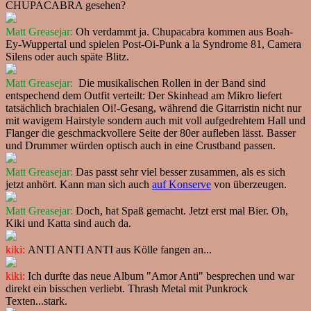
CHUPACABRA gesehen?
Matt Greasejar:
Oh verdammt ja. Chupacabra kommen aus Boah-
Ey-Wuppertal und spielen Post-Oi-Punk a la Syndrome 81, Camera
Silens oder auch späte Blitz.
Matt Greasejar:
Die musikalischen Rollen in der Band sind
entspechend dem Outfit verteilt: Der Skinhead am Mikro liefert
tatsächlich brachialen Oi!-Gesang, während die Gitarristin nicht nur
mit wavigem Hairstyle sondern auch mit voll aufgedrehtem Hall und
Flanger die geschmackvollere Seite der 80er aufleben lässt. Basser
und Drummer würden optisch auch in eine Crustband passen.
Matt Greasejar:
Das passt sehr viel besser zusammen, als es sich
jetzt anhört. Kann man sich auch
auf Konserve
von überzeugen.
Matt Greasejar:
Doch, hat Spaß gemacht. Jetzt erst mal Bier. Oh,
Kiki und Katta sind auch da.
kiki:
ANTI ANTI ANTI aus Kölle fangen an...
kiki:
Ich durfte das neue Album "Amor Anti" besprechen und war
direkt ein bisschen verliebt. Thrash Metal mit Punkrock
Texten...stark.