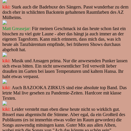
kiki:
Stark auch die Badebuxe des Sängers. Passt wunderbar zu dem
doch eher in schlichten Backstein gehaltenen Raumfarben des AZ
Mülheims.
Matt Greasejar:
Für meinen Geschmack ist das heute schon fast ein
bisschen zu viel gute Laune - aber das hängt ja auch immer an der
eigenen Tagesform. Kann mich erinnern, dass mich das, was ich
heute als Tanzbärentum empfinde, bei früheren Shows durchaus
abgeholt hat.
kiki:
Musik und Ansagen prima. Nur die anwesenden Punker lassen
sich etwas bitten. Ein nicht unwesentlicher Teil verweilt lieber
draußen im Garten bei lauen Temperaturen und kaltem Hansa. Ihr
habt etwas verpasst.
kiki:
Auch BAZOOKA ZIRKUS sind eine absolute top Band. Das
letzte Mal live gesehen zu Pandemie-Zeiten. Hardcore mit klasse
Texten.
kiki:
Leider versteht man eben diese heute nicht so wirklich gut.
Bisserl mau abgemischt die Stimme. Aber egal, da ein Großteil des
Publikums (es ist immerhin etwas voller im Raum geworden) die
Songs auswendig mitsingen kann. Guter Mix aus allen Alben,
wobei mich die Songs von "Ach das könnte so schön sein"