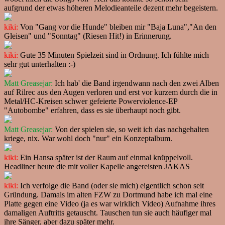
aufgrund der etwas höheren Melodieanteile dezent mehr begeistern.
kiki:
Von "Gang vor die Hunde" bleiben mir "Baja Luna","An den
Gleisen" und "Sonntag" (Riesen Hit!) in Erinnerung.
kiki:
Gute 35 Minuten Spielzeit sind in Ordnung. Ich fühlte mich
sehr gut unterhalten :-)
Matt Greasejar:
Ich hab' die Band irgendwann nach den zwei Alben
auf Rilrec aus den Augen verloren und erst vor kurzem durch die in
Metal/HC-Kreisen schwer gefeierte Powerviolence-EP
"Autobombe" erfahren, dass es sie überhaupt noch gibt.
Matt Greasejar:
Von der spielen sie, so weit ich das nachgehalten
kriege, nix. War wohl doch "nur" ein Konzeptalbum.
kiki:
Ein Hansa später ist der Raum auf einmal knüppelvoll.
Headliner heute die mit voller Kapelle angereisten JAKAS
kiki:
Ich verfolge die Band (oder sie mich) eigentlich schon seit
Gründung. Damals im alten FZW zu Dortmund habe ich mal eine
Platte gegen eine Video (ja es war wirklich Video) Aufnahme ihres
damaligen Auftritts getauscht. Tauschen tun sie auch häufiger mal
ihre Sänger, aber dazu später mehr.