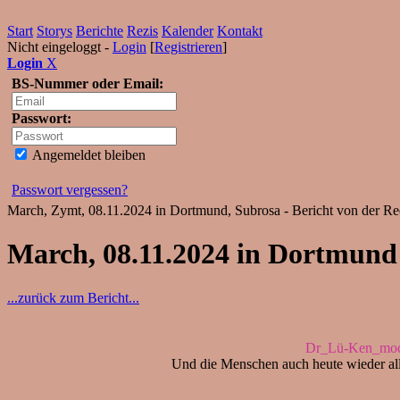
Start
Storys
Berichte
Rezis
Kalender
Kontakt
Nicht eingeloggt -
Login
[
Registrieren
]
Login
X
BS-Nummer oder Email:
Passwort:
Angemeldet bleiben
Passwort vergessen?
March, Zymt, 08.11.2024 in Dortmund, Subrosa - Bericht von der Re
March, 08.11.2024 in Dortmund
...zurück zum Bericht...
Dr_Lü-Ken_mode
Und die Menschen auch heute wieder all