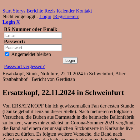
Start
Storys
Berichte
Rezis
Kalender
Kontakt
Nicht eingeloggt -
Login
[
Registrieren
]
Login
X
BS-Nummer oder Email:
Passwort:
Angemeldet bleiben
Passwort vergessen?
Ersatzkopf, Stunk, Nofuture, 22.11.2024 in Schweinfurt, Alter
Stattbahnhof - Bericht von Gerdistan
Ersatzkopf, 22.11.2024 in Schweinfurt
Von ERSATZKOPF bin ich gewissermaßen Fan der ersten Stunde
(Danke gebührt Jenz an dieser Stelle). Nach mehreren erfolglosen
Versuchen, die Buben aus Darmstadt in die heimische Ballonfabrik
zu locken, war es mir zunächst im Corona-Sommer 2021 vergönnt,
die Band auf einem der unsäglichen Sitzkonzerte in Karlsruhe live
sehen zu dürfen. Es folgten weitere Versuche, die Band nach
Augsburg zu holen, die leider immer in der immerhin ehrlichen