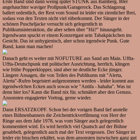
Erste Band sind dann wenig später STUNK aus Bamberg. 80er
angehauchter waviger Prollpunk/Garagerock. Das Schlagzeug
ballert ordentlich, der Rest vom Sound ist leider ein ziemlicher Brei,
sodass von den Texten nicht viel rüberkommt. Der Sänger in der
schönen Puscheljacke versucht sich gelegentlich in
Publikumsinteraktion, die aber selten über "Hä?" hinausgeht.
Irgendwann spuckt er einem Konzertgast sein Tabakpäckchen ins
Gesicht. Das ist unhygienisch, aber schon irgendwie Punk. Gute
Band, kann man machen!
Danach geht es weiter mit NOFUTURE aus Sand am Main. Uffta-
Uffta-Deutschpunk mit politischer Ausrichtung, herrlich, klingen
wie frühe Popperklopper, sind aber ne deutliche Ecke jünger.
Längere Ansagen, die von Teilen des Publikums mit "Alerta,
Alerta"-Rufen begeistert aufgenommen werden - leider kommt aus
irgendwelchen Ecken auch sowas wie "Antifa - hahaha". Was ist
denn hier los? Kann die Band nix für, schmälert aber den Genuss.
Ansonsten engagierter Vortrag, gerne wieder.
Dann ERSATZKOPF. Schon bei der vorigen Band lief anstelle
eines Bühnenbanners die Zeichentrickverfilmung von Herr der
Ringe aus dem Jahr 1978, was vom Sänger auch gelegentlich
kommentiert wird. Es wird herrlich viel Quatsch auf der Bühne
gesabbelt, gelegentlich auch mal der Text vergessen. Der Sänger ist
leider ein bisschen erkältet, was dem ansonsten inzwischen ganz gut