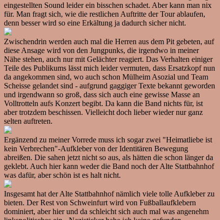
eingestellten Sound leider ein bisschen schadet. Aber kann man nix
für. Man fragt sich, wie die restlichen Auftritte der Tour ablaufen,
denn besser wird so eine Erkältung ja dadurch sicher nicht.
Zwischendrin werden auch mal die Herren aus dem Pit gebeten, auf
diese Ansage wird von den Jungpunks, die irgendwo in meiner
Nähe stehen, auch nur mit Gelächter reagiert. Das Verhalten einiger
Teile des Publikums lässt mich leider vermuten, dass Ersatzkopf nun
da angekommen sind, wo auch schon Mülheim Asozial und Team
Scheisse gelandet sind - aufgrund gaggiger Texte bekannt geworden
und irgendwann so groß, dass sich auch eine gewisse Masse an
Volltrotteln aufs Konzert begibt. Da kann die Band nichts für, ist
aber trotzdem beschissen. Vielleicht doch lieber wieder nur ganz
selten auftreten.
Ergänzend zu meiner Vorrede muss ich sogar zwei "Heimatliebe ist
kein Verbrechen"-Aufkleber von der Identitären Bewegung
abreißen. Die sahen jetzt nicht so aus, als hätten die schon länger da
geklebt. Auch hier kann weder die Band noch der Alte Stattbahnhof
was dafür, aber schön ist es halt nicht.
Insgesamt hat der Alte Stattbahnhof nämlich viele tolle Aufkleber zu
bieten. Der Rest von Schweinfurt wird von Fußballaufklebern
dominiert, aber hier und da schleicht sich auch mal was angenehm