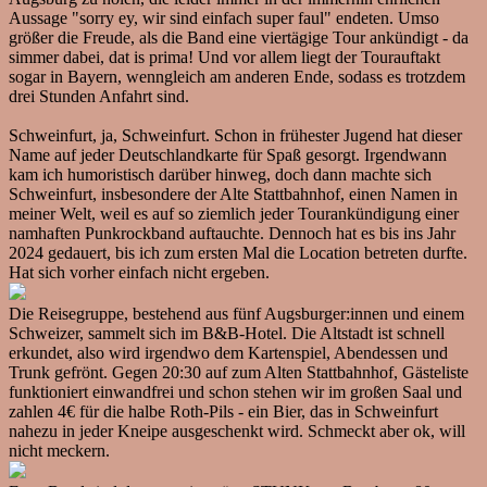
Aussage "sorry ey, wir sind einfach super faul" endeten. Umso
größer die Freude, als die Band eine viertägige Tour ankündigt - da
simmer dabei, dat is prima! Und vor allem liegt der Tourauftakt
sogar in Bayern, wenngleich am anderen Ende, sodass es trotzdem
drei Stunden Anfahrt sind.
Schweinfurt, ja, Schweinfurt. Schon in frühester Jugend hat dieser
Name auf jeder Deutschlandkarte für Spaß gesorgt. Irgendwann
kam ich humoristisch darüber hinweg, doch dann machte sich
Schweinfurt, insbesondere der Alte Stattbahnhof, einen Namen in
meiner Welt, weil es auf so ziemlich jeder Tourankündigung einer
namhaften Punkrockband auftauchte. Dennoch hat es bis ins Jahr
2024 gedauert, bis ich zum ersten Mal die Location betreten durfte.
Hat sich vorher einfach nicht ergeben.
Die Reisegruppe, bestehend aus fünf Augsburger:innen und einem
Schweizer, sammelt sich im B&B-Hotel. Die Altstadt ist schnell
erkundet, also wird irgendwo dem Kartenspiel, Abendessen und
Trunk gefrönt. Gegen 20:30 auf zum Alten Stattbahnhof, Gästeliste
funktioniert einwandfrei und schon stehen wir im großen Saal und
zahlen 4€ für die halbe Roth-Pils - ein Bier, das in Schweinfurt
nahezu in jeder Kneipe ausgeschenkt wird. Schmeckt aber ok, will
nicht meckern.