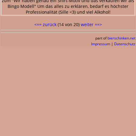
zum "Wir haben genau ein Shirt-Motiv und das verkaufen wir als
Bingo Modell" Um das alles zu erklären, bedarf es höchster
Professionalität (Sille <3) und viel Alkohol!
<== zurück
(14 von 20)
weiter ==>
part of
bierschinken.net
Impressum
|
Datenschutz