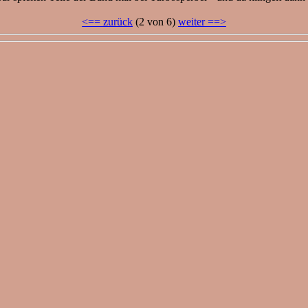
<== zurück
(2 von 6)
weiter ==>