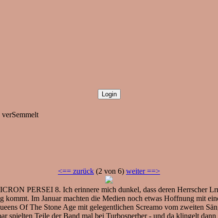
on verSemmelt
<== zurück
(2 von 6)
weiter ==>
ICRON PERSEI 8. Ich erinnere mich dunkel, dass deren Herrscher Lrrr
ng kommt. Im Januar machten die Medien noch etwas Hoffnung mit eine
 Queens Of The Stone Age mit gelegentlichen Screamo vom zweiten Säng
bar spielten Teile der Band mal bei Turbosperber - und da klingelt dan