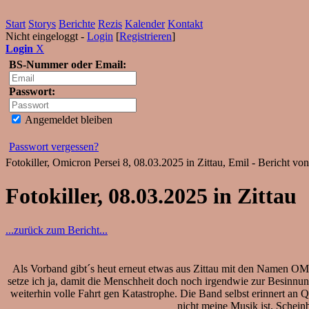
Start
Storys
Berichte
Rezis
Kalender
Kontakt
Nicht eingeloggt -
Login
[
Registrieren
]
Login
X
BS-Nummer oder Email:
Passwort:
Angemeldet bleiben
Passwort vergessen?
Fotokiller, Omicron Persei 8, 08.03.2025 in Zittau, Emil - Bericht v
Fotokiller, 08.03.2025 in Zittau
...zurück zum Bericht...
Als Vorband gibt´s heut erneut etwas aus Zittau mit den Namen OM
setze ich ja, damit die Menschheit doch noch irgendwie zur Besinnu
weiterhin volle Fahrt gen Katastrophe. Die Band selbst erinnert an
nicht meine Musik ist. Schein