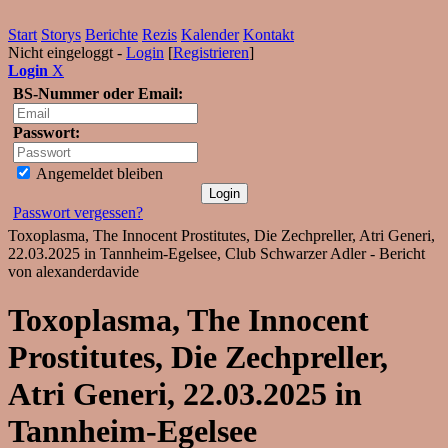
Start
Storys
Berichte
Rezis
Kalender
Kontakt
Nicht eingeloggt -
Login
[
Registrieren
]
Login
X
BS-Nummer oder Email:
Passwort:
Angemeldet bleiben
Passwort vergessen?
Toxoplasma, The Innocent Prostitutes, Die Zechpreller, Atri Generi,
22.03.2025 in Tannheim-Egelsee, Club Schwarzer Adler - Bericht
von alexanderdavide
Toxoplasma, The Innocent
Prostitutes, Die Zechpreller,
Atri Generi, 22.03.2025 in
Tannheim-Egelsee