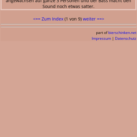
angewachsen auf ganze 3 Personen und der Bass macht den
Sound noch etwas satter.
<== Zum Index
(1 von 9)
weiter ==>
part of
bierschinken.net
Impressum
|
Datenschutz