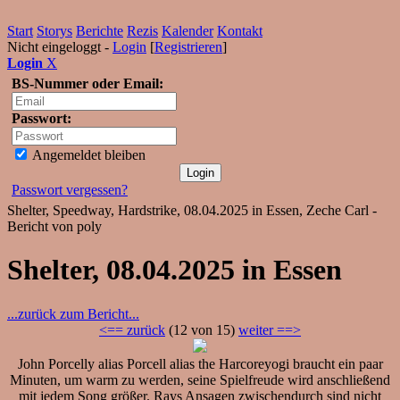
Start
Storys
Berichte
Rezis
Kalender
Kontakt
Nicht eingeloggt -
Login
[
Registrieren
]
Login
X
BS-Nummer oder Email:
Passwort:
Angemeldet bleiben
Passwort vergessen?
Shelter, Speedway, Hardstrike, 08.04.2025 in Essen, Zeche Carl -
Bericht von poly
Shelter, 08.04.2025 in Essen
...zurück zum Bericht...
<== zurück
(12 von 15)
weiter ==>
John Porcelly alias Porcell alias the Harcoreyogi braucht ein paar
Minuten, um warm zu werden, seine Spielfreude wird anschließend
mit jedem Song größer. Rays Ansagen zwischendurch sind nicht