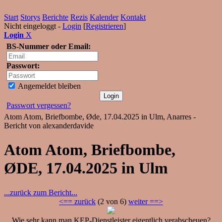
Start
Storys
Berichte
Rezis
Kalender
Kontakt
Nicht eingeloggt -
Login
[
Registrieren
]
Login
X
BS-Nummer oder Email:
Passwort:
Angemeldet bleiben
Passwort vergessen?
Atom Atom, Briefbombe, Øde, 17.04.2025 in Ulm, Anarres -
Bericht von alexanderdavide
Atom Atom, Briefbombe,
ØDE, 17.04.2025 in Ulm
...zurück zum Bericht...
<== zurück
(2 von 6)
weiter ==>
Wie sehr kann man KEP-Dienstleister eigentlich verabscheuen?