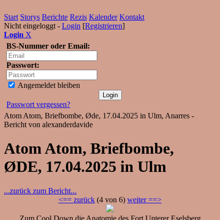
Start
Storys
Berichte
Rezis
Kalender
Kontakt
Nicht eingeloggt -
Login
[
Registrieren
]
Login
X
BS-Nummer oder Email:
Passwort:
Angemeldet bleiben
Passwort vergessen?
Atom Atom, Briefbombe, Øde, 17.04.2025 in Ulm, Anarres -
Bericht von alexanderdavide
Atom Atom, Briefbombe,
ØDE, 17.04.2025 in Ulm
...zurück zum Bericht...
<== zurück
(4 von 6)
weiter ==>
Zum Cool Down die Anatomie des Fort Unterer Eselsberg