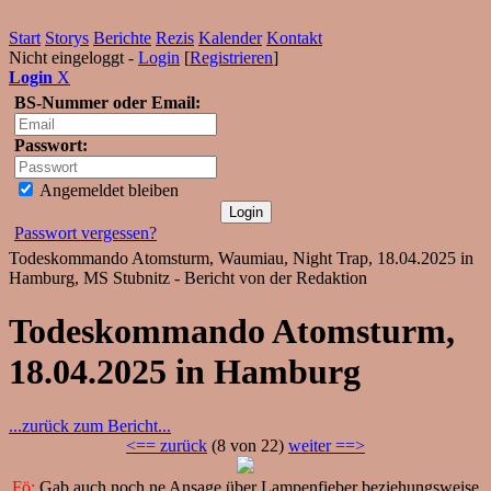
Start
Storys
Berichte
Rezis
Kalender
Kontakt
Nicht eingeloggt -
Login
[
Registrieren
]
Login
X
BS-Nummer oder Email:
Passwort:
Angemeldet bleiben
Passwort vergessen?
Todeskommando Atomsturm, Waumiau, Night Trap, 18.04.2025 in
Hamburg, MS Stubnitz - Bericht von der Redaktion
Todeskommando Atomsturm,
18.04.2025 in Hamburg
...zurück zum Bericht...
<== zurück
(8 von 22)
weiter ==>
Fö:
Gab auch noch ne Ansage über Lampenfieber beziehungsweise