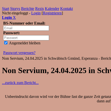
Start
Storys
Berichte
Rezis
Kalender
Kontakt
Nicht eingeloggt -
Login
[
Registrieren
]
Login
X
BS-Nummer oder Email:
Passwort:
Angemeldet bleiben
Passwort vergessen?
Non Servium, 24.04.2025 in Schwäbisch Gmünd, Esperanza - Berich
Non Servium, 24.04.2025 in S
...zurück zum Bericht...
Unbeeindruckt davon wird vor der Bühne fast die ganze Zeit getanz
dann auf