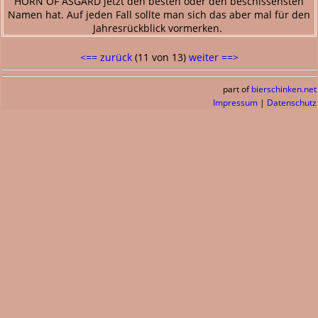
HORN OF ASGARD jetzt den besten oder den beschissensten
Namen hat. Auf jeden Fall sollte man sich das aber mal für den
Jahresrückblick vormerken.
<== zurück
(11 von 13)
weiter ==>
part of
bierschinken.net
Impressum
|
Datenschutz