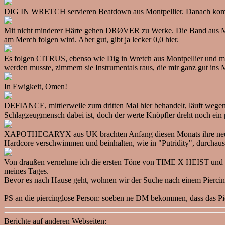
DIG IN WRETCH servieren Beatdown aus Montpellier. Danach ko
Mit nicht minderer Härte gehen DRØVER zu Werke. Die Band aus Münc
am Merch folgen wird. Aber gut, gibt ja lecker 0,0 hier.
Es folgen CITRUS, ebenso wie Dig in Wretch aus Montpellier und mit
werden musste, zimmern sie Instrumentals raus, die mir ganz gut ins 
In Ewigkeit, Omen!
DEFIANCE, mittlerweile zum dritten Mal hier behandelt, läuft wegen 
Schlagzeugmensch dabei ist, doch der werte Knöpfler dreht noch ein 
XAPOTHECARYX aus UK brachten Anfang diesen Monats ihre neue E
Hardcore verschwimmen und beinhalten, wie in "Putridity", durchaus
Von draußen vernehme ich die ersten Töne von TIME X HEIST und eile
meines Tages.
Bevor es nach Hause geht, wohnen wir der Suche nach einem Piercing
PS an die piercinglose Person: soeben ne DM bekommen, dass das P
Berichte auf anderen Webseiten: