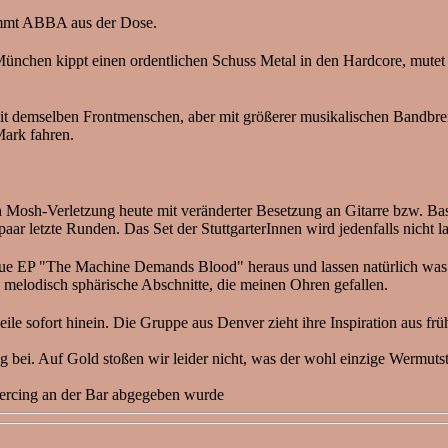
mmt ABBA aus der Dose.
hen kippt einen ordentlichen Schuss Metal in den Hardcore, mutet d
 demselben Frontmenschen, aber mit größerer musikalischen Bandbreit
Mark fahren.
Mosh-Verletzung heute mit veränderter Besetzung an Gitarre bzw. Bass 
paar letzte Runden. Das Set der StuttgarterInnen wird jedenfalls nich
P "The Machine Demands Blood" heraus und lassen natürlich was h
 melodisch sphärische Abschnitte, die meinen Ohren gefallen.
 sofort hinein. Die Gruppe aus Denver zieht ihre Inspiration aus frü
 bei. Auf Gold stoßen wir leider nicht, was der wohl einzige Wermuts
iercing an der Bar abgegeben wurde