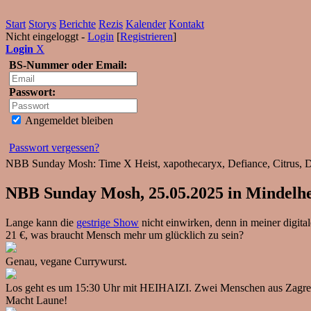
Start
Storys
Berichte
Rezis
Kalender
Kontakt
Nicht eingeloggt -
Login
[
Registrieren
]
Login
X
BS-Nummer oder Email:
Passwort:
Angemeldet bleiben
Passwort vergessen?
NBB Sunday Mosh: Time X Heist, xapothecaryx, Defiance, Citrus, Drø
NBB Sunday Mosh, 25.05.2025 in Mindelh
Lange kann die
gestrige Show
nicht einwirken, denn in meiner digit
21 €, was braucht Mensch mehr um glücklich zu sein?
Genau, vegane Currywurst.
Los geht es um 15:30 Uhr mit HEIHAIZI. Zwei Menschen aus Zagreb s
Macht Laune!