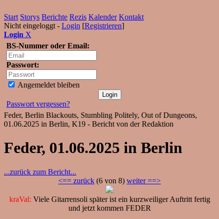
Start
Storys
Berichte
Rezis
Kalender
Kontakt
Nicht eingeloggt -
Login
[
Registrieren
]
Login
X
BS-Nummer oder Email:
Passwort:
Angemeldet bleiben
Passwort vergessen?
Feder, Berlin Blackouts, Stumbling Politely, Out of Dungeons,
01.06.2025 in Berlin, K19 - Bericht von der Redaktion
Feder, 01.06.2025 in Berlin
...zurück zum Bericht...
<== zurück
(6 von 8)
weiter ==>
kraVal:
Viele Gitarrensoli später ist ein kurzweiliger Auftritt fertig
und jetzt kommen FEDER