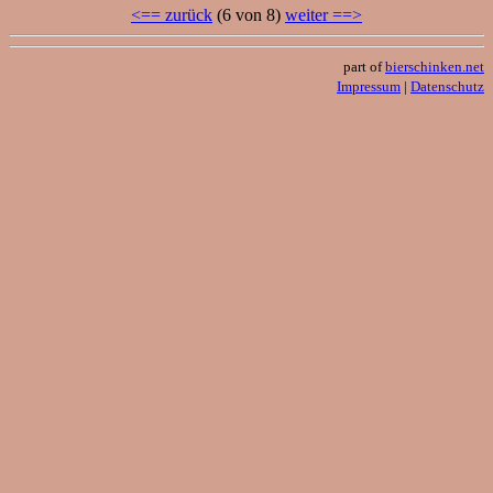
<== zurück
(6 von 8)
weiter ==>
part of
bierschinken.net
Impressum
|
Datenschutz