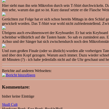
Hier sieht man ihn sein Mikrofon durch sein T-Shirt durchwickeln. D
ihm sehe, warum das gut so ist. Kurz darauf setzte er die Flasche Wei
Gerüchten zur Folge hat er sich schon bereits Mittags in den Schlaf 
gewickelt worden. Das T-Shirt war wohl nicht zufriedenstellend. Zwi
Übrigens auch erwähnenswert der Keyboarder. Er hat sein Keyboard un
scheinbar willkürlich auf die Tasten haute. So sah es zumindest aus. 
Achso und der Sänger hat sich zwischendurch noch den Mikrofonstände
Und zum großen Finale (oder so ähnlich) wurden alle vorherigen Tate
und über den Kopf gezogen. Warum auch immer. Dazu wieder schnelles
40 Minuten (?) - ich habe jedenfalls nicht auf die Uhr geschaut und h
Berichte auf anderen Webseiten:
Kommentare:
bisher keine Einträge
Skull Cult
Hardcore Punk, Egg Punk, Rock'n'Roll