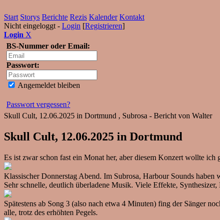
Start
Storys
Berichte
Rezis
Kalender
Kontakt
Nicht eingeloggt -
Login
[
Registrieren
]
Login
X
BS-Nummer oder Email:
Passwort:
Angemeldet bleiben
Passwort vergessen?
Skull Cult, 12.06.2025 in Dortmund , Subrosa - Bericht von Walter
Skull Cult, 12.06.2025 in Dortmund
Es ist zwar schon fast ein Monat her, aber diesem Konzert wollte ich
Klassischer Donnerstag Abend. Im Subrosa, Harbour Sounds haben wi
Sehr schnelle, deutlich überladene Musik. Viele Effekte, Synthesizer,
Spätestens ab Song 3 (also nach etwa 4 Minuten) fing der Sänger noch 
alle, trotz des erhöhten Pegels.