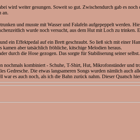
abei wird weiter gesungen. Soweit so gut. Zwischendurch gab es noch 
n an.
getrunken und musste mit Wasser und Falafeln aufgepeppelt werden. Hie
schenzeitlich wurde noch versucht, aus dem Hut mit Loch zu trinken. 
d ein Effektpedal auf ein Brett geschraubt. So ließ sich mit einer H
Es kamen aber tatsächlich fröhliche, kitschige Melodien heraus.
r durch die Hose gezogen. Das sorgte für Stabiliserung seiner selbst
n nochmals kombiniert - Schuhe, T-Shirt, Hut, Mikrofonständer und tr
 Gedresche. Die etwas langsameren Songs wurden nämlich auch alle sc
ell war es auch noch, als ich die Bahn zurück nahm. Dieser Quatsch hie