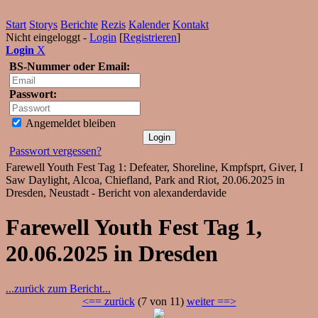
Start
Storys
Berichte
Rezis
Kalender
Kontakt
Nicht eingeloggt -
Login
[
Registrieren
]
Login
X
BS-Nummer oder Email:
Passwort:
Angemeldet bleiben
Passwort vergessen?
Farewell Youth Fest Tag 1: Defeater, Shoreline, Kmpfsprt, Giver, I
Saw Daylight, Alcoa, Chiefland, Park and Riot, 20.06.2025 in
Dresden, Neustadt - Bericht von alexanderdavide
Farewell Youth Fest Tag 1,
20.06.2025 in Dresden
...zurück zum Bericht...
<== zurück
(7 von 11)
weiter ==>