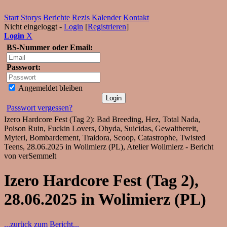
Start
Storys
Berichte
Rezis
Kalender
Kontakt
Nicht eingeloggt -
Login
[
Registrieren
]
Login
X
BS-Nummer oder Email:
Passwort:
Angemeldet bleiben
Passwort vergessen?
Izero Hardcore Fest (Tag 2): Bad Breeding, Hez, Total Nada,
Poison Ruin, Fuckin Lovers, Ohyda, Suicidas, Gewaltbereit,
Myteri, Bombardement, Traidora, Scoop, Catastrophe, Twisted
Teens, 28.06.2025 in Wolimierz (PL), Atelier Wolimierz - Bericht
von verSemmelt
Izero Hardcore Fest (Tag 2),
28.06.2025 in Wolimierz (PL)
...zurück zum Bericht...