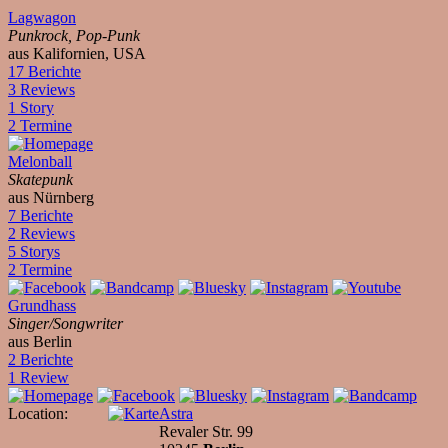
Lagwagon
Punkrock, Pop-Punk
aus Kalifornien, USA
17 Berichte
3 Reviews
1 Story
2 Termine
Melonball
Skatepunk
aus Nürnberg
7 Berichte
2 Reviews
5 Storys
2 Termine
Grundhass
Singer/Songwriter
aus Berlin
2 Berichte
1 Review
Location:
Astra
Revaler Str. 99