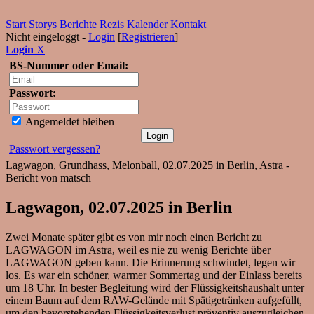
Start
Storys
Berichte
Rezis
Kalender
Kontakt
Nicht eingeloggt -
Login
[
Registrieren
]
Login
X
BS-Nummer oder Email:
Passwort:
Angemeldet bleiben
Passwort vergessen?
Lagwagon, Grundhass, Melonball, 02.07.2025 in Berlin, Astra -
Bericht von matsch
Lagwagon, 02.07.2025 in Berlin
Zwei Monate später gibt es von mir noch einen Bericht zu
LAGWAGON im Astra, weil es nie zu wenig Berichte über
LAGWAGON geben kann. Die Erinnerung schwindet, legen wir
los. Es war ein schöner, warmer Sommertag und der Einlass bereits
um 18 Uhr. In bester Begleitung wird der Flüssigkeitshaushalt unter
einem Baum auf dem RAW-Gelände mit Spätigetränken aufgefüllt,
um den bevorstehenden Flüssigkeitsverlust präventiv auszugleichen.