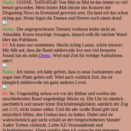
Hasky:
GOSSE. TollTollToll! Von Mal zu Mal ist das immer so viel
besser geworden. Mein letztes Mal müsste das Konzert mit
Disgusting News in Dortmund gewesen sein. Da fand ich das schon
richtig gut. Heute legen die Damen und Herren noch einen drauf.
Hasky:
Die angesprochenen Themen verlieren leider nicht an
Aktualität. Kurze knackige Ansagen, danach rollt die nächste Wand
über das Publikum.
Fö:
Ich kann nur zustimmen. Macht richtig Laune, schön intensiv.
Mir fällt auf, dass die Band mittlerweile live nen viel besseren
Sound hat als aufm
Demo
. Wird mal Zeit für richtige Aufnahmen,
oder?
Hasky:
Ich meine, ich hätte gehört, dass es neue Aufnahmen und
sogar eine Platte geben soll. Wird auch wirklich Zeit, das ist
klanglich mittlerweile ein ganz anderes Level.
Fö:
So. Ungeduldig stehen wir vor der Bühne und werfen der
anschließenden Band ungeduldige Blicke zu. Die Uhr ist nämlich
unerbittlich und unsere letzte Rückfahrmöglichkeit, nämlich der Zug
um 1:15, rückt immer näher. Und die alte weiße Band gibt sich
tatsächlich Mühe, den Umbau kurz zu halten. Dabei sind sie
wahrscheinlich gar nicht schuld an der fortgeschrittenen Stunde!
Außer Torben vielleicht. Liebe AZ-Veranstaltende und
Schubladenpunx, klingt spießig aber ich wünsche mir strengere