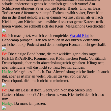
schade, andererseits geht's halt einfach geil nach vorne! Am
Schlagzeug übrigens Peter von zig Kieler Bands. Und am Bass
Torben von Affenmesserkampf. Torben erzählt später, Peter hätte
ihn in die Band geholt, weil er damals vor zig Jahren, als er nach
Kiel kam, am Küchentisch erzählte dass er so gerne Katzenstreik
hören würde. So schließt sich der Kreis. Megaschöne Geschichte!
Fö:
Ich mach jetzt, was ich euch empfehle:
Wasabi Riot
bei
Bandcamp pumpen. Hab ich nämlich in der kurzen Zeitspanne
zwischen udkp-Podcast und dem heutigen Konzert nicht geschafft.
Fö:
Die einzige Band heute, die mir wirklich gar nichts sagte:
FEHLERFABRIK. Kommen aus Köln, machen Punk. Vorsätzlich
Deutschpunk, aber recht abwechslungsreich gehalten. Klingt nett,
aber irgendwie will das nicht so ganz bei mir zünden.
Hasky:
Mir geht es ähnlich. Das Abwechslungsreiche finde ich auch
gut, aber es ist mir an vielen Stellen zu viel von der Art
Deutschpunk dich mich nicht so mitnimmt.
Fö:
Das am Bass ist doch Georg von Nonstop Stereo und
Gartenschlouch oder? Also, ehemals von. Hier treibt der sich also
rum!
Hasky:
Da muss ich passen.