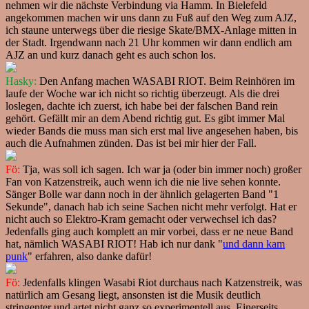
nehmen wir die nächste Verbindung via Hamm. In Bielefeld
angekommen machen wir uns dann zu Fuß auf den Weg zum AJZ,
ich staune unterwegs über die riesige Skate/BMX-Anlage mitten in
der Stadt. Irgendwann nach 21 Uhr kommen wir dann endlich am
AJZ an und kurz danach geht es auch schon los.
Hasky:
Den Anfang machen WASABI RIOT. Beim Reinhören im
laufe der Woche war ich nicht so richtig überzeugt. Als die drei
loslegen, dachte ich zuerst, ich habe bei der falschen Band rein
gehört. Gefällt mir an dem Abend richtig gut. Es gibt immer Mal
wieder Bands die muss man sich erst mal live angesehen haben, bis
auch die Aufnahmen zünden. Das ist bei mir hier der Fall.
Fö:
Tja, was soll ich sagen. Ich war ja (oder bin immer noch) großer
Fan von Katzenstreik, auch wenn ich die nie live sehen konnte.
Sänger Bolle war dann noch in der ähnlich gelagerten Band "1
Sekunde", danach hab ich seine Sachen nicht mehr verfolgt. Hat er
nicht auch so Elektro-Kram gemacht oder verwechsel ich das?
Jedenfalls ging auch komplett an mir vorbei, dass er ne neue Band
hat, nämlich WASABI RIOT! Hab ich nur dank "
und dann kam
punk
" erfahren, also danke dafür!
Fö:
Jedenfalls klingen Wasabi Riot durchaus nach Katzenstreik, was
natürlich am Gesang liegt, ansonsten ist die Musik deutlich
stringenter und artet nicht ganz so experimentell aus. Einerseits