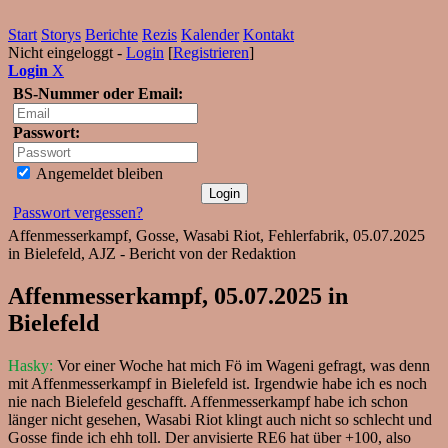
Start
Storys
Berichte
Rezis
Kalender
Kontakt
Nicht eingeloggt -
Login
[
Registrieren
]
Login
X
BS-Nummer oder Email:
Passwort:
Angemeldet bleiben
Passwort vergessen?
Affenmesserkampf, Gosse, Wasabi Riot, Fehlerfabrik, 05.07.2025
in Bielefeld, AJZ - Bericht von der Redaktion
Affenmesserkampf, 05.07.2025 in
Bielefeld
Hasky:
Vor einer Woche hat mich Fö im Wageni gefragt, was denn
mit Affenmesserkampf in Bielefeld ist. Irgendwie habe ich es noch
nie nach Bielefeld geschafft. Affenmesserkampf habe ich schon
länger nicht gesehen, Wasabi Riot klingt auch nicht so schlecht und
Gosse finde ich ehh toll. Der anvisierte RE6 hat über +100, also