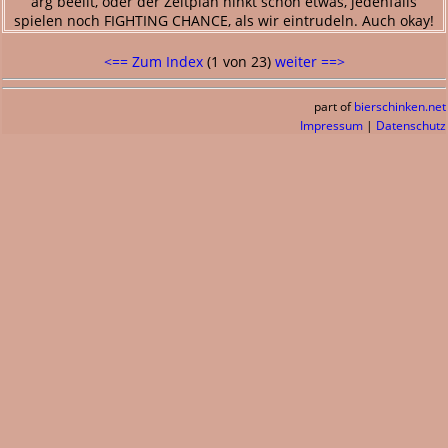
arg beeilt, oder der Zeitplan hinkt schon etwas, jedenfalls
spielen noch FIGHTING CHANCE, als wir eintrudeln. Auch okay!
<== Zum Index
(1 von 23)
weiter ==>
part of
bierschinken.net
Impressum
|
Datenschutz