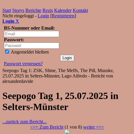
Start
Storys
Berichte
Rezis
Kalender
Kontakt
Nicht eingeloggt -
Login
[
Registrieren
]
Login
X
BS-Nummer oder Email:
Passwort:
Angemeldet bleiben
Passwort vergessen?
Seepogo Tag 1: ZSK, Slime, The Meffs, The Pill, Muuske,
25.07.2025 in Selters-Münster, Lago Alfredo - Bericht von
alexanderdavide
Seepogo Tag 1, 25.07.2025 in
Selters-Münster
...zurück zum Bericht...
<== Zum Bericht
(1 von 8)
weiter ==>