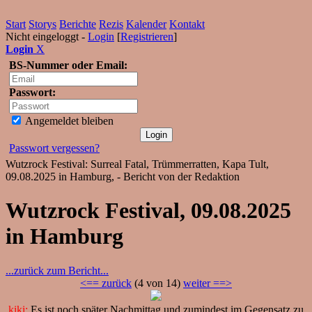
Start
Storys
Berichte
Rezis
Kalender
Kontakt
Nicht eingeloggt -
Login
[
Registrieren
]
Login
X
BS-Nummer oder Email:
Passwort:
Angemeldet bleiben
Passwort vergessen?
Wutzrock Festival: Surreal Fatal, Trümmerratten, Kapa Tult,
09.08.2025 in Hamburg, - Bericht von der Redaktion
Wutzrock Festival, 09.08.2025
in Hamburg
...zurück zum Bericht...
<== zurück
(4 von 14)
weiter ==>
kiki:
Es ist noch später Nachmittag und zumindest im Gegensatz zu