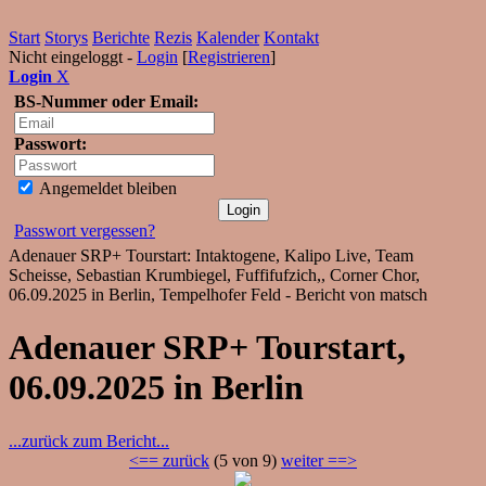
Start
Storys
Berichte
Rezis
Kalender
Kontakt
Nicht eingeloggt -
Login
[
Registrieren
]
Login
X
BS-Nummer oder Email:
Passwort:
Angemeldet bleiben
Passwort vergessen?
Adenauer SRP+ Tourstart: Intaktogene, Kalipo Live, Team
Scheisse, Sebastian Krumbiegel, Fuffifufzich,, Corner Chor,
06.09.2025 in Berlin, Tempelhofer Feld - Bericht von matsch
Adenauer SRP+ Tourstart,
06.09.2025 in Berlin
...zurück zum Bericht...
<== zurück
(5 von 9)
weiter ==>