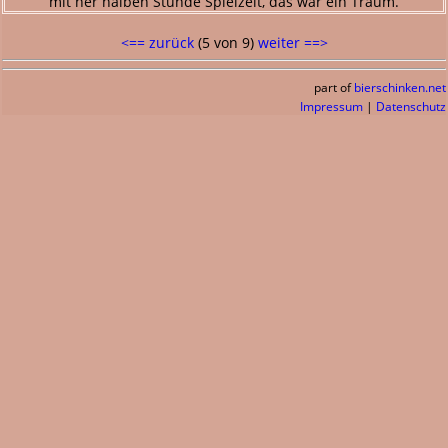
mit ner halben Stunde Spielzeit, das wär ein Traum.
<== zurück
(5 von 9)
weiter ==>
part of
bierschinken.net
Impressum
|
Datenschutz