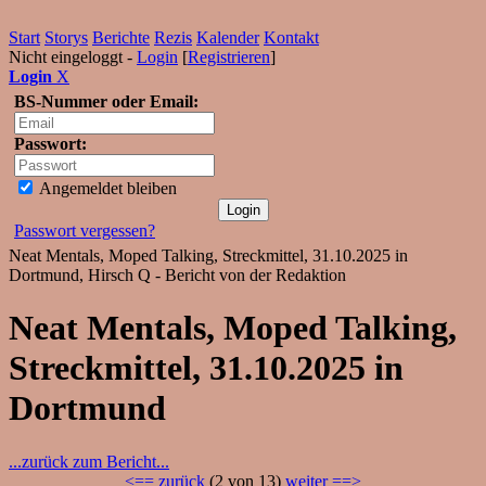
Start
Storys
Berichte
Rezis
Kalender
Kontakt
Nicht eingeloggt -
Login
[
Registrieren
]
Login
X
BS-Nummer oder Email:
Passwort:
Angemeldet bleiben
Passwort vergessen?
Neat Mentals, Moped Talking, Streckmittel, 31.10.2025 in
Dortmund, Hirsch Q - Bericht von der Redaktion
Neat Mentals, Moped Talking,
Streckmittel, 31.10.2025 in
Dortmund
...zurück zum Bericht...
<== zurück
(2 von 13)
weiter ==>