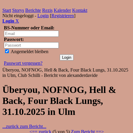
Start
Storys
Berichte
Rezis
Kalender
Kontakt
Nicht eingeloggt -
Login
[
Registrieren
]
Login
X
BS-Nummer oder Email:
Passwort:
Angemeldet bleiben
Passwort vergessen?
Überyou, NOFNOG, Hell & Back, Four Black Lungs, 31.10.2025
in Ulm, Club Schilli - Bericht von alexanderdavide
Überyou, NOFNOG, Hell &
Back, Four Black Lungs,
31.10.2025 in Ulm
...zurück zum Bericht...
<== zurück
(5 von 5)
Zum Bericht ==>