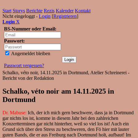
Start
Storys
Berichte
Rezis
Kalender
Kontakt
Nicht eingeloggt -
Login
[
Registrieren
]
Login
X
BS-Nummer oder Email:
Passwort:
Angemeldet bleiben
Passwort vergessen?
Schalko, véto noir, 14.11.2025 in Dortmund, Atelier Schreinerei -
Bericht von der Redaktion
Schalko, véto noir am 14.11.2025 in
Dortmund
Dr. Mabuse:
Ich, der ich mich gern beschwere, dass ja in Dortmund
gar nichts los ist, komme in diesem Jahr bei den zahlreichen
Konzertterminen gar nicht hinterher, weil so viel los ist! Auch ein
Grund sich über den Stress zu beschweren, den Fö hier mit lauter
guten Bands, die er aus Freiburg nach Dortmund holt, aufbaut! Im