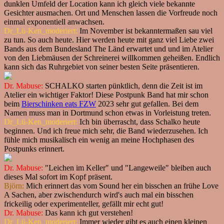
dunklen Umfeld der Location kann ich gleich viele bekannte
Gesichter ausmachen. Ort und Menschen lassen die Vorfreude noch
einmal exponentiell anwachsen.
Dr_Lü-Ken_moderiert:
Im November ist bekanntermaßen sau viel
zu tun. So auch heute. Hier werden heute mit ganz viel Liebe zwei
Bands aus dem Bundesland The Länd erwartet und und im Atelier
von den Liebmäusen der Schreinerei willkommen geheißen. Endlich
kann sich das Ruhrgebiet von seiner besten Seite präsentieren.
Dr. Mabuse:
SCHALKO starten pünktlich, denn die Zeit ist im
Atelier ein wichtiger Faktor! Diese Postpunk Band hat mir schon
beim
Bierschinken eats FZW
2023 sehr gut gefallen. Bei dem
Namen muss man in Dortmund schon etwas in Vorleistung treten.
Dr_Lü-Ken_moderiert:
Ich bin überrascht, dass Schalko heute
beginnen. Und ich freue mich sehr, die Band wiederzusehen. Ich
fühle mich musikalisch ein wenig an meine Hochphasen des
Postpunks erinnert.
Dr. Mabuse:
"Leichen im Keller" und "Langeweile" bleiben auch
dieses Mal sofort im Kopf präsent.
Björn:
Mich erinnert das vom Sound her ein bisschen an frühe Love
A Sachen, aber zwischendurch wird's auch mal ein bisschen
frickeilig oder experimenteller, gefällt mir echt gut!
Dr. Mabuse:
Das kann ich gut verstehen!
Dr_Lü-Ken_moderiert:
Immer wieder gibt es auch einen kleinen