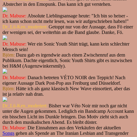
Abstecher in den Emopunk. Das kann ich gut verstehen.
Dr. Mabuse:
Absolute Lieblingsansage heute: "Ich bin so heiser -
ich kann schon nicht mehr lesen, was wir aufgeschrieben haben!"
Dr_Lü-Ken_moderiert:
Getoppt nur von der Aussage, dass Fö einer
der wenigen sei, der weiterhin an die Band glaube. Danke, Fö.
Dr. Mabuse:
Wer ein Sonic Youth Shirt trägt, kann kein schlechter
Mensch sein!
Björn:
Dazu gab es irgendwie auch einen Zwischenruf aus dem
Publikum. Dachte eigentlich, Sonic Youth Shirts gibt es inzwischen
bei H&M (Augenzwinkersmily).
Dr. Mabuse:
Danach betreten VÉTO NOIR den Teppich! Nach
eigener Aussage Dark Post-Pop aus Freiburg und Düsseldorf.
Björn:
Hätte ich als ganz klassisch New Wave einsortiert, aber das
ist ja relativ nah dran.
Dr_Lü-Ken_moderiert:
Bisher war Véto Noir mir noch gar nicht
unter die Augen gekommen. Lediglich ein Bandcamp Account kann
ein bisschen Licht ins Dunkle bringen. Das Motiv zieht sich auch
durch den musikalischen Abend. Es bleibt düster.
Dr. Mabuse:
Die Einnahmen aus den Verkäufen der aktuellen
Songs
gehen als Spende an The Iranian Lesbian and Transgender