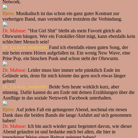
Network.
Björn:
Musikalisch ist das schon ein ganz guter Kontrast zur
vorherigen Band, man versteht aber trotzdem die Verbindung.
Dr. Mabuse:
"Hot Girl Shit" bleibt als mein Favorit gleich als
Ohrwurm hängen. Wer ein Fotokiller-Shirt trägt, kann ebenfalls kein
schlechter Mensch sein!
Dr_Lü-Ken_moderiert:
Fand ich ebenfalls einen guten Song, der
mir beim ersten Hören aufgefallen ist. Ein wenig New Wave, eine
Prise Pop, ein bisschen Punk und schon steht der Ohrwurm.
Dr. Mabuse:
Leider muss hier immer sehr pünktlich Ende im
Gelände sein, denn für mich könnte das gern noch etwas länger
gehen!
Dr_Lü-Ken_moderiert:
Beide Sets heute wirklich kurz, aber
stimmig. Dafür kannst du am Ende mit deinen Erzählungen über die
Ausflüge in das soziale Netzwerk Facebook unterhalten.
Björn:
Auf jeden Fall ein gelungener Abend, nochmal ein riesen
Dank dass die beiden Bands die lange Anfahrt auf sich genommen
haben!
Dr. Mabuse:
Ich bin auch wieder ganz begeistert davon, wie dieser
Abend gelaufen ist und bedanke mich bei allen, die hier in
irgendeiner Weise einen Beitrag geleistet haben!