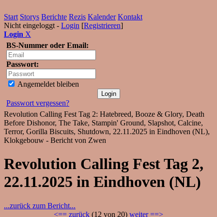
Start
Storys
Berichte
Rezis
Kalender
Kontakt
Nicht eingeloggt -
Login
[
Registrieren
]
Login
X
BS-Nummer oder Email:
Passwort:
Angemeldet bleiben
Passwort vergessen?
Revolution Calling Fest Tag 2: Hatebreed, Booze & Glory, Death
Before Dishonor, The Take, Stampin' Ground, Slapshot, Calcine,
Terror, Gorilla Biscuits, Shutdown, 22.11.2025 in Eindhoven (NL),
Klokgebouw - Bericht von Zwen
Revolution Calling Fest Tag 2,
22.11.2025 in Eindhoven (NL)
...zurück zum Bericht...
<== zurück
(12 von 20)
weiter ==>