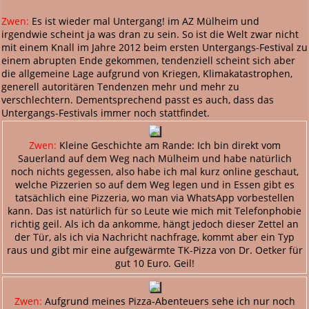
Zwen:
Es ist wieder mal Untergang! im AZ Mülheim und
irgendwie scheint ja was dran zu sein. So ist die Welt zwar nicht
mit einem Knall im Jahre 2012 beim ersten Untergangs-Festival zu
einem abrupten Ende gekommen, tendenziell scheint sich aber
die allgemeine Lage aufgrund von Kriegen, Klimakatastrophen,
generell autoritären Tendenzen mehr und mehr zu
verschlechtern. Dementsprechend passt es auch, dass das
Untergangs-Festivals immer noch stattfindet.
Zwen:
Kleine Geschichte am Rande: Ich bin direkt vom
Sauerland auf dem Weg nach Mülheim und habe natürlich
noch nichts gegessen, also habe ich mal kurz online geschaut,
welche Pizzerien so auf dem Weg legen und in Essen gibt es
tatsächlich eine Pizzeria, wo man via WhatsApp vorbestellen
kann. Das ist natürlich für so Leute wie mich mit Telefonphobie
richtig geil. Als ich da ankomme, hängt jedoch dieser Zettel an
der Tür, als ich via Nachricht nachfrage, kommt aber ein Typ
raus und gibt mir eine aufgewärmte TK-Pizza von Dr. Oetker für
gut 10 Euro. Geil!
Zwen:
Aufgrund meines Pizza-Abenteuers sehe ich nur noch