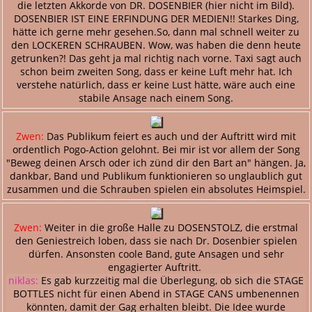
die letzten Akkorde von DR. DOSENBIER (hier nicht im Bild).
DOSENBIER IST EINE ERFINDUNG DER MEDIEN!! Starkes Ding,
hätte ich gerne mehr gesehen.So, dann mal schnell weiter zu
den LOCKEREN SCHRAUBEN. Wow, was haben die denn heute
getrunken?! Das geht ja mal richtig nach vorne. Taxi sagt auch
schon beim zweiten Song, dass er keine Luft mehr hat. Ich
verstehe natürlich, dass er keine Lust hätte, wäre auch eine
stabile Ansage nach einem Song.
Zwen:
Das Publikum feiert es auch und der Auftritt wird mit
ordentlich Pogo-Action gelohnt. Bei mir ist vor allem der Song
"Beweg deinen Arsch oder ich zünd dir den Bart an" hängen. Ja,
dankbar, Band und Publikum funktionieren so unglaublich gut
zusammen und die Schrauben spielen ein absolutes Heimspiel.
Zwen:
Weiter in die große Halle zu DOSENSTOLZ, die erstmal
den Geniestreich loben, dass sie nach Dr. Dosenbier spielen
dürfen. Ansonsten coole Band, gute Ansagen und sehr
engagierter Auftritt.
niklas:
Es gab kurzzeitig mal die Überlegung, ob sich die STAGE
BOTTLES nicht für einen Abend in STAGE CANS umbenennen
könnten, damit der Gag erhalten bleibt. Die Idee wurde