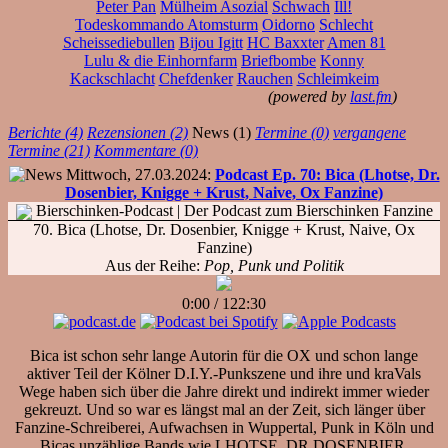
Peter Pan
Mülheim Asozial
Schwach
Ill!
Todeskommando Atomsturm
Oidorno
Schlecht
Scheissediebullen
Bijou Igitt
HC Baxxter
Amen 81
Lulu & die Einhornfarm
Briefbombe
Konny
Kackschlacht
Chefdenker
Rauchen
Schleimkeim
(powered by
last.fm
)
Berichte (4)
Rezensionen (2)
News (1)
Termine (0)
vergangene
Termine (21)
Kommentare (0)
Mittwoch, 27.03.2024:
Podcast Ep. 70: Bica (Lhotse, Dr.
Dosenbier, Knigge + Krust, Naive, Ox Fanzine)
Bierschinken-Podcast
| Der Podcast zum Bierschinken Fanzine
70. Bica (Lhotse, Dr. Dosenbier, Knigge + Krust, Naive, Ox
Fanzine)
Aus der Reihe:
Pop, Punk und Politik
0:00
/
122:30
Bica ist schon sehr lange Autorin für die OX und schon lange
aktiver Teil der Kölner D.I.Y.-Punkszene und ihre und kraVals
Wege haben sich über die Jahre direkt und indirekt immer wieder
gekreuzt. Und so war es längst mal an der Zeit, sich länger über
Fanzine-Schreiberei, Aufwachsen in Wuppertal, Punk in Köln und
Bicas unzählige Bands wie LHOTSE, DR DOSENBIER,