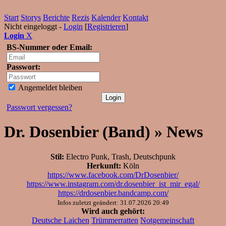
Start
Storys
Berichte
Rezis
Kalender
Kontakt
Nicht eingeloggt -
Login
[
Registrieren
]
Login
X
BS-Nummer oder Email:
Passwort:
Angemeldet bleiben
Passwort vergessen?
Dr. Dosenbier (Band) » News
Stil:
Electro Punk, Trash, Deutschpunk
Herkunft:
Köln
https://www.facebook.com/DrDosenbier/
https://www.instagram.com/dr.dosenbier_ist_mir_egal/
https://drdosenbier.bandcamp.com/
Infos zuletzt geändert: 31.07.2026 20:49
Wird auch gehört:
Deutsche Laichen
Trümmerratten
Notgemeinschaft