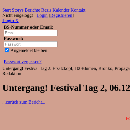
Start
Storys
Berichte
Rezis
Kalender
Kontakt
Nicht eingeloggt -
Login
[
Registrieren
]
Login
X
BS-Nummer oder Email:
Passwort:
Angemeldet bleiben
Passwort vergessen?
Untergang! Festival Tag 2: Ersatzkopf, 100Blumen, Bronko, Propag
Redaktion
Untergang! Festival Tag 2, 06.
...zurück zum Bericht...
Fö