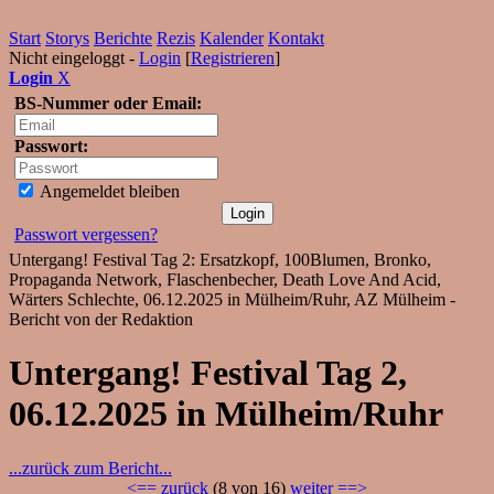
Start
Storys
Berichte
Rezis
Kalender
Kontakt
Nicht eingeloggt -
Login
[
Registrieren
]
Login
X
BS-Nummer oder Email:
Passwort:
Angemeldet bleiben
Passwort vergessen?
Untergang! Festival Tag 2: Ersatzkopf, 100Blumen, Bronko,
Propaganda Network, Flaschenbecher, Death Love And Acid,
Wärters Schlechte, 06.12.2025 in Mülheim/Ruhr, AZ Mülheim -
Bericht von der Redaktion
Untergang! Festival Tag 2,
06.12.2025 in Mülheim/Ruhr
...zurück zum Bericht...
<== zurück
(8 von 16)
weiter ==>