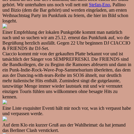
gehört. Wir unterhalten uns noch voll nett mit
Stefan-Eno
, Pallino
und Bizio (dem die Bar gehört) und werden eingeladen, am ersten
Weihnachtstag Party im Punkfunk zu feiern, die hier im Bild schon
losgeht.
Einer Empfehlung der lokalen Punkgröße kommt man natürlich
nach und so suchen wir am 25.12. erneut das Punkfunk auf, wo die
Begrüßung herzlich ausfällt. Gegen 22 Uhr beginnen DJ CIACCIO
& FRIENDS ihr DJ-Set.
Ciaccio kommt mir von der gekauften Platte bekannt vor und ist
tatsächlich der Sänger von SEMPREFRESKI. Die FRIENDS sind
die Bandkollegen, die zu Beginn die Ramones abfeuern und dann in
ein Punk-Indie-Rock-Wave-Pop-Sammelsurium überleiten, das dem
aus der Dancing-with-tears-Reihe im SO36 ähnelt, nur deutlich
mehr italienische Hits enthält. Zumindest singt die gutgelaunte,
tanzwütige Menge immer wieder lautstark mit und wir vermutet
einzigen Touris fühlen uns willkommen ohne besagte Hits zu
kennen.
Eine Liste exquisiter Eventi hält mir noch vor, was ich verpasst habe
und verpassen werde.
Auf dem Klo ein kurzer Gruß aus der Wahlheimat: da hat jemand
das Berliner Clash verstickert.