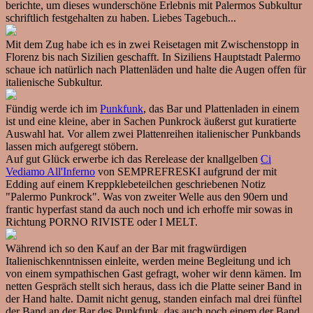
berichte, um dieses wunderschöne Erlebnis mit Palermos Subkultur
schriftlich festgehalten zu haben. Liebes Tagebuch...
Mit dem Zug habe ich es in zwei Reisetagen mit Zwischenstopp in
Florenz bis nach Sizilien geschafft. In Siziliens Hauptstadt Palermo
schaue ich natürlich nach Plattenläden und halte die Augen offen für
italienische Subkultur.
Fündig werde ich im
Punkfunk
, das Bar und Plattenladen in einem
ist und eine kleine, aber in Sachen Punkrock äußerst gut kuratierte
Auswahl hat. Vor allem zwei Plattenreihen italienischer Punkbands
lassen mich aufgeregt stöbern.
Auf gut Glück erwerbe ich das Rerelease der knallgelben
Ci
Vediamo All'Inferno
von SEMPREFRESKI aufgrund der mit
Edding auf einem Kreppklebeteilchen geschriebenen Notiz
"Palermo Punkrock". Was von zweiter Welle aus den 90ern und
frantic hyperfast stand da auch noch und ich erhoffe mir sowas in
Richtung PORNO RIVISTE oder I MELT.
Während ich so den Kauf an der Bar mit fragwürdigen
Italienischkenntnissen einleite, werden meine Begleitung und ich
von einem sympathischen Gast gefragt, woher wir denn kämen. Im
netten Gespräch stellt sich heraus, dass ich die Platte seiner Band in
der Hand halte. Damit nicht genug, standen einfach mal drei fünftel
der Band an der Bar des Punkfunk, das auch noch einem der Band