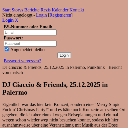
Start
Storys
Berichte
Rezis
Kalender
Kontakt
Nicht eingeloggt -
Login
[
Registrieren
]
Login
X
BS-Nummer oder Email:
Passwort:
Angemeldet bleiben
Passwort vergessen?
DJ Ciaccio & Friends, 25.12.2025 in Palermo, Punkfunk - Bericht
von matsch
DJ Ciaccio & Friends, 25.12.2025 in
Palermo
Eigentlich war das hier kein Konzert, sondern eine "Merry Stupid
Fuckin' Christmas Party!" und es hätte noch Konzerte am selben Ort
gegeben, die ich aber einmal wegen Reiseplanungen und einmal
wegen schon wieder weg nicht besuchen konnte, sodass ich hier
ausnahmsweise über eine Veranstaltung mit Musik aus der Dose