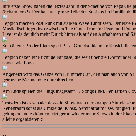
Ihre erste Show haben die letztes Jahr in der Scheune von Papa 
(Scharnhorst!). Der hat auch große Teile des Set-Ups im Familienbull
Teppich machen Post-Punk mit starken Wave-Einflüssen. Der erste Rel
Musikalisch irgendwo zwischen The Cure, Tears for Fears und Drangsal 
Live ist da deutlich mehr Druck hinter als auf den Aufnahmen und Säng
Sein älterer Bruder Liam spielt Bass. Grundsolide mit offensichtlich
Teppich haben eine richtige Fanbase, die weit über die Dortmunder S
sowas wie Pogo.
Angeheizt wird das Ganze von Drummer Can, den man auch von SELF 
getragene Melancholie durchbrechen.
Am Ende spielen die Jungs insgesamt 17 Songs (inkl. Fehlfarben-Cover
Trotzdem ist es schade, dass die Show nach ner knappen Stunde schon
Nebenraum sonst als Umkleide, Kiosk, Seminarraum usw. fungiert. Für
gelungen und es können jetzt gerne wieder mehr Shows in der Skateh
alleine organisieren :)