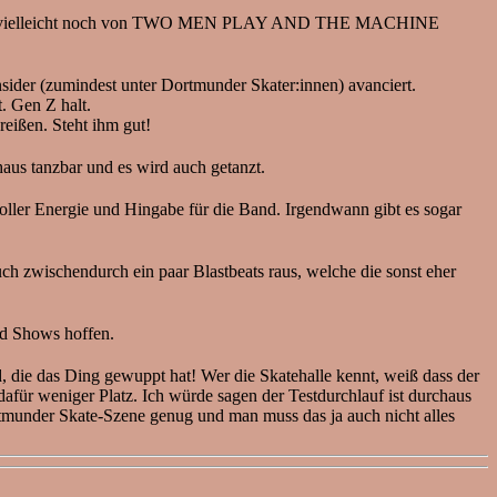
zene und vielleicht noch von TWO MEN PLAY AND THE MACHINE
sider (zumindest unter Dortmunder Skater:innen) avanciert.
. Gen Z halt.
reißen. Steht ihm gut!
haus tanzbar und es wird auch getanzt.
voller Energie und Hingabe für die Band. Irgendwann gibt es sogar
zwischendurch ein paar Blastbeats raus, welche die sonst eher
und Shows hoffen.
, die das Ding gewuppt hat! Wer die Skatehalle kennt, weiß dass der
afür weniger Platz. Ich würde sagen der Testdurchlauf ist durchaus
rtmunder Skate-Szene genug und man muss das ja auch nicht alles