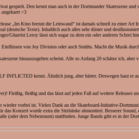
Ole privat gespielt. Den kennt man auch in der Dortmunder Skates
i angekarrt <3
ease „Im Kino brennt die Leinwand“ ist damals schnell zu einer Art In
(deutsche Texte). Inhaltlich auch alles sehr düster und desillusioniert
er/Gitarrist Leroy lässt sich sogar zu dem ein oder anderen Schrei hin
en Einflüssen von Joy Division oder auch Smiths. Macht die Musik durc
kateszene hinauszugehen scheint. Alle so Anfang 20 schätze ich, aber 
INFLICTED kennt. Ähnlich jung, aber härter. Deswegen haut er auch 
)! Fleißig, fleißig und das lässt auf jeden Fall auf weitere Releases 
 wieder vorbei ist. Vielen Dank an die Skateboard-Initiative-Dortmund
 das Konzert wurde extra die Sitzbänke abmontiert. Besserer Sound, d
alle (oder dem Nebenraum) stattfinden. Junge Bands gibt es in der Do