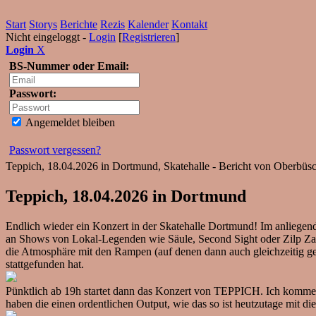
Start
Storys
Berichte
Rezis
Kalender
Kontakt
Nicht eingeloggt -
Login
[
Registrieren
]
Login
X
BS-Nummer oder Email:
Passwort:
Angemeldet bleiben
Passwort vergessen?
Teppich, 18.04.2026 in Dortmund, Skatehalle - Bericht von Oberbüs
Teppich, 18.04.2026 in Dortmund
Endlich wieder ein Konzert in der Skatehalle Dortmund! Im anliegend
an Shows von Lokal-Legenden wie Säule, Second Sight oder Zilp Zalp.
die Atmosphäre mit den Rampen (auf denen dann auch gleichzeitig ges
stattgefunden hat.
Pünktlich ab 19h startet dann das Konzert von TEPPICH. Ich komme na
haben die einen ordentlichen Output, wie das so ist heutzutage mit di