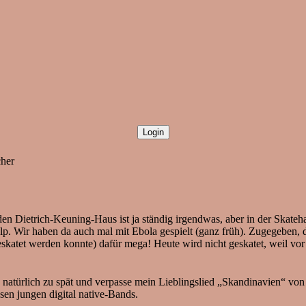
cher
en Dietrich-Keuning-Haus ist ja ständig irgendwas, aber in der Skateh
 Wir haben da auch mal mit Ebola gespielt (ganz früh). Zugegeben, de
katet werden konnte) dafür mega! Heute wird nicht geskatet, weil vor
türlich zu spät und verpasse mein Lieblingslied „Skandinavien“ von d
esen jungen digital native-Bands.