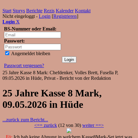
Start
Storys
Berichte
Rezis
Kalender
Kontakt
Nicht eingeloggt -
Login
[
Registrieren
]
Login
X
BS-Nummer oder Email:
Passwort:
Angemeldet bleiben
Passwort vergessen?
25 Jahre Kasse 8 Mark: Chefdenker, Volles Brett, Fusella P,
09.05.2026 in Hüde, Privat - Bericht von der Redaktion
25 Jahre Kasse 8 Mark,
09.05.2026 in Hüde
...zurück zum Bericht...
<== zurück
(12 von 30)
weiter ==>
Fö:
Ich hab keine Ahnung in welchem Kasse8Mark-Set jetzt was