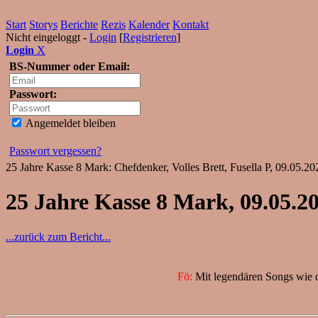
Start
Storys
Berichte
Rezis
Kalender
Kontakt
Nicht eingeloggt -
Login
[
Registrieren
]
Login
X
BS-Nummer oder Email:
Passwort:
Angemeldet bleiben
Passwort vergessen?
25 Jahre Kasse 8 Mark: Chefdenker, Volles Brett, Fusella P, 09.05.20
25 Jahre Kasse 8 Mark, 09.05.2
...zurück zum Bericht...
Fö:
Mit legendären Songs wie d