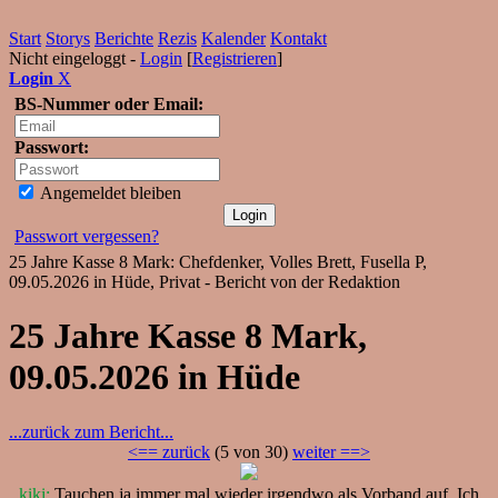
Start
Storys
Berichte
Rezis
Kalender
Kontakt
Nicht eingeloggt -
Login
[
Registrieren
]
Login
X
BS-Nummer oder Email:
Passwort:
Angemeldet bleiben
Passwort vergessen?
25 Jahre Kasse 8 Mark: Chefdenker, Volles Brett, Fusella P,
09.05.2026 in Hüde, Privat - Bericht von der Redaktion
25 Jahre Kasse 8 Mark,
09.05.2026 in Hüde
...zurück zum Bericht...
<== zurück
(5 von 30)
weiter ==>
kiki:
Tauchen ja immer mal wieder irgendwo als Vorband auf. Ich