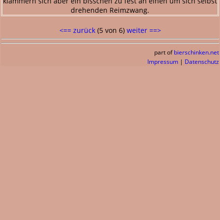
klammern sich aber ein bisschen zu fest an einen um sich selbst
drehenden Reimzwang.
<== zurück
(5 von 6)
weiter ==>
part of
bierschinken.net
Impressum
|
Datenschutz