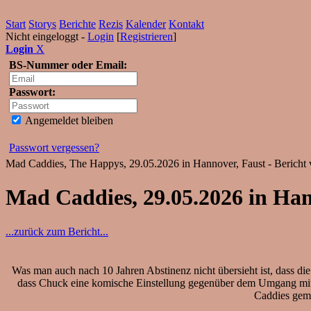
Start
Storys
Berichte
Rezis
Kalender
Kontakt
Nicht eingeloggt -
Login
[
Registrieren
]
Login
X
BS-Nummer oder Email:
Passwort:
Angemeldet bleiben
Passwort vergessen?
Mad Caddies, The Happys, 29.05.2026 in Hannover, Faust - Bericht
Mad Caddies, 29.05.2026 in Ha
...zurück zum Bericht...
Was man auch nach 10 Jahren Abstinenz nicht übersieht ist, dass d
dass Chuck eine komische Einstellung gegenüber dem Umgang mit 
Caddies gemi