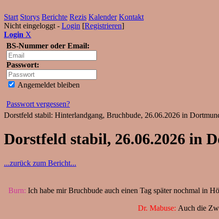
Start
Storys
Berichte
Rezis
Kalender
Kontakt
Nicht eingeloggt -
Login
[
Registrieren
]
Login
X
BS-Nummer oder Email:
Passwort:
Angemeldet bleiben
Passwort vergessen?
Dorstfeld stabil: Hinterlandgang, Bruchbude, 26.06.2026 in Dortmun
Dorstfeld stabil, 26.06.2026 in
...zurück zum Bericht...
Burn:
Ich habe mir Bruchbude auch einen Tag später nochmal in Hörd
Dr. Mabuse:
Auch die Zwis