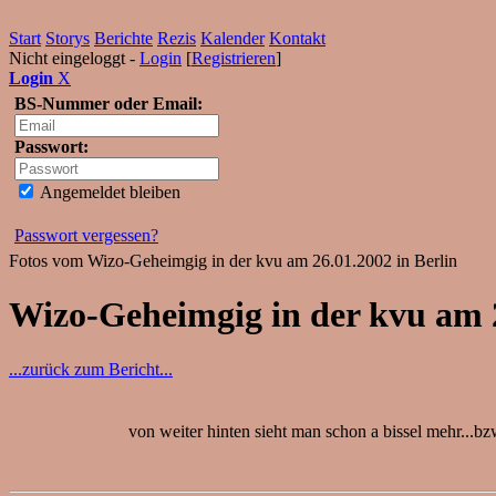
Start
Storys
Berichte
Rezis
Kalender
Kontakt
Nicht eingeloggt -
Login
[
Registrieren
]
Login
X
BS-Nummer oder Email:
Passwort:
Angemeldet bleiben
Passwort vergessen?
Fotos vom Wizo-Geheimgig in der kvu am 26.01.2002 in Berlin
Wizo-Geheimgig in der kvu am 
...zurück zum Bericht...
von weiter hinten sieht man schon a bissel mehr...b