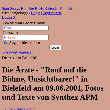
Start
Storys
Berichte
Rezis
Kalender
Kontakt
Nicht eingeloggt -
Login
[
Registrieren
]
Login
X
BS-Nummer oder Email:
Passwort:
Angemeldet bleiben
Passwort vergessen?
Die Ärzte in Bielefeld!
Die Ärzte - "Rauf auf die
Bühne, Unsichtbarer!" in
Bielefeld am 09.06.2001, Fotos
und Texte von Synthex APM
...zurück zum Bericht...