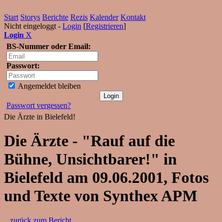
Start
Storys
Berichte
Rezis
Kalender
Kontakt
Nicht eingeloggt -
Login
[
Registrieren
]
Login
X
BS-Nummer oder Email:
Passwort:
Angemeldet bleiben
Passwort vergessen?
Die Ärzte in Bielefeld!
Die Ärzte - "Rauf auf die
Bühne, Unsichtbarer!" in
Bielefeld am 09.06.2001, Fotos
und Texte von Synthex APM
...zurück zum Bericht...