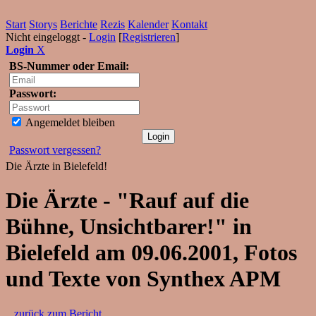
Start
Storys
Berichte
Rezis
Kalender
Kontakt
Nicht eingeloggt -
Login
[
Registrieren
]
Login
X
BS-Nummer oder Email:
Passwort:
Angemeldet bleiben
Passwort vergessen?
Die Ärzte in Bielefeld!
Die Ärzte - "Rauf auf die
Bühne, Unsichtbarer!" in
Bielefeld am 09.06.2001, Fotos
und Texte von Synthex APM
...zurück zum Bericht...